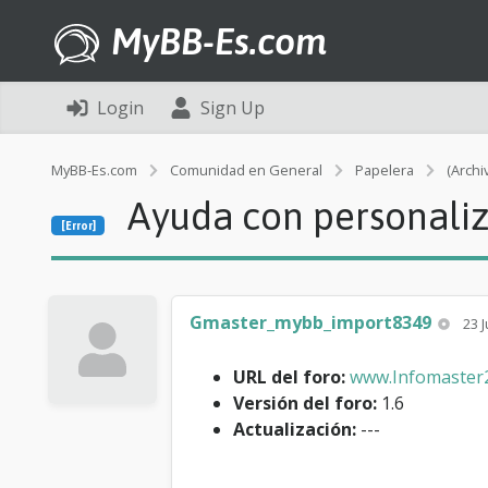
MyBB-Es.com
Login
Sign Up
MyBB-Es.com
Comunidad en General
Papelera
(Archi
Ayuda con personali
[Error]
Gmaster_mybb_import8349
23 J
URL del foro:
www.Infomaster
Versión del foro:
1.6
Actualización:
---