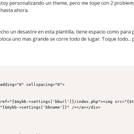
toy personalizando un theme, pero me tope con 2 problema
a
l
 hasta ahora.
i
z
a
 hecho un desastre en esta plantilla, tiene espacio como para
c
i
oloca uno mas grande se corre todo de lugar. Toque todo...
o
n
d
e
t
h
e
m
e
"{$mybb->settings['bbname']}" /></a></div>
