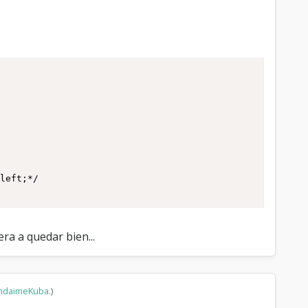
ra a quedar bien...
ndaimeKuba
.)