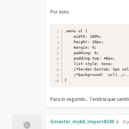
Por esto:
.menu ul {

    width: 100%;

	height: 20px;

	margin: 0;

	padding: 0;

	padding-top: 40px;

	list-style: none;

	/*border-bottom: 5px solid #fff;*/

	/*background:  url(../../../images/blueoverlay/menu_active_bg.gif) repeat-x top left;*/

}
Para lo segundo... Tendría que cambi
Gmaster_mybb_import8349
25 J