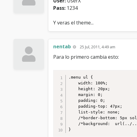
User:
UserX
Pass:
1234
Y veras el theme...
nentab
25 Jul, 2011, 4:49 am
Para lo primero cambia esto:
.menu ul {

    width: 100%;

	height: 20px;

	margin: 0;

	padding: 0;

	padding-top: 47px;

	list-style: none;

	/*border-bottom: 5px solid #fff;*/

	/*background:  url(../../../images/blueoverlay/menu_active_bg.gif) repeat-x top left;*/

}