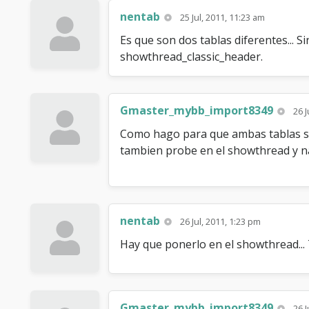
nentab
25 Jul, 2011, 11:23 am
Es que son dos tablas diferentes... Si
showthread_classic_header.
Gmaster_mybb_import8349
26 J
Como hago para que ambas tablas se 
tambien probe en el showthread y na
nentab
26 Jul, 2011, 1:23 pm
Hay que ponerlo en el showthread... T
Gmaster_mybb_import8349
26 J