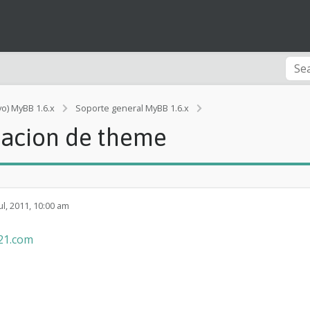
vo) MyBB 1.6.x
Soporte general MyBB 1.6.x
[Error]
zacion de theme
A
y
u
d
a
c
ul, 2011, 10:00 am
o
n
21.com
p
e
r
s
o
n