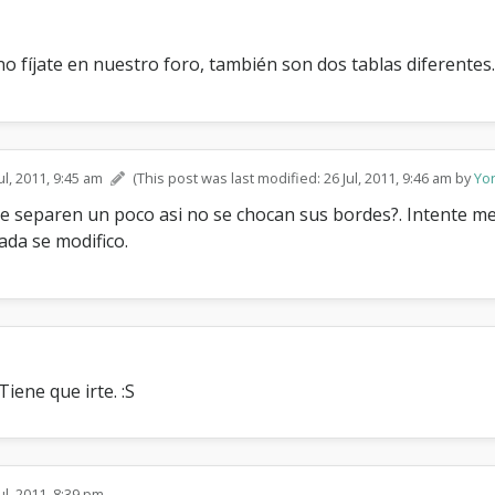
no fíjate en nuestro foro, también son dos tablas diferentes. Y 
ul, 2011, 9:45 am
(This post was last modified: 26 Jul, 2011, 9:46 am by
Yo
separen un poco asi no se chocan sus bordes?. Intente met
da se modifico.
iene que irte. :S
ul, 2011, 8:39 pm