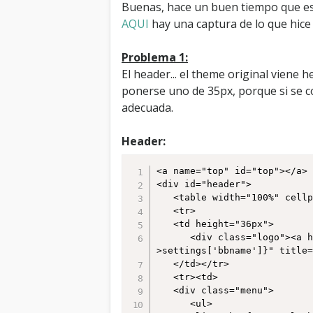
Buenas, hace un buen tiempo que es
AQUI
hay una captura de lo que hice
Problema 1:
El header... el theme original viene
ponerse uno de 35px, porque si se c
adecuada.
Header:
<a name="top" id="top"></a>

<div id="header">

   <table width="100%" cellpadding="0" cellspacing="0">

   <tr>

   <td height="36px">

      <div class="logo"><a href="{$mybb->settings['bburl']}/index.php"><img src="{$theme['logo']}" alt="{$mybb-
>settings['bbname']}" title=
   </td></tr>

   <tr><td>

   <div class="menu"> 

      <ul> 
