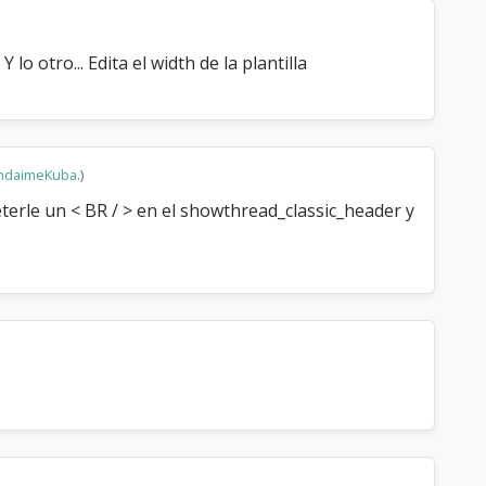
lo otro... Edita el width de la plantilla
ndaimeKuba
.)
erle un < BR / > en el showthread_classic_header y