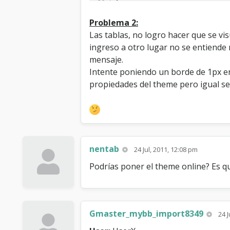
			{$bannedwarning}

			{$bbclosedwarning}

Problema 2:
			{$unreadreports}

Las tablas, no logro hacer que se vis
			{$pending_joinrequests}

ingreso a otro lugar no se entiende 
			<navigation>

			<br />
mensaje.
Intente poniendo un borde de 1px en 
propiedades del theme pero igual se
nentab
24 Jul, 2011, 12:08 pm
Podrías poner el theme online? Es qu
Gmaster_mybb_import8349
24 J