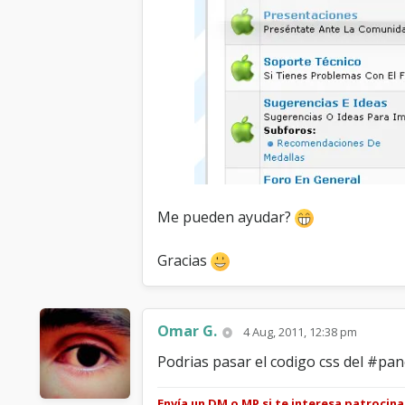
Me pueden ayudar?
Gracias
Omar G.
4 Aug, 2011, 12:38 pm
Podrias pasar el codigo css del #pan
Envía un DM o MP si te interesa patrocin