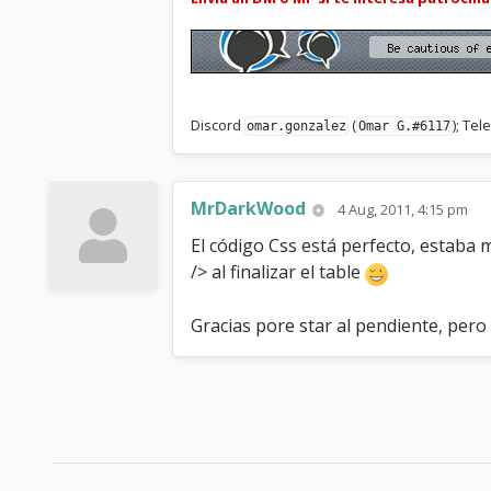
Discord
(
); Te
omar.gonzalez
Omar G.#6117
MrDarkWood
4 Aug, 2011, 4:15 pm
El código Css está perfecto, estaba m
/> al finalizar el table
Gracias pore star al pendiente, pero