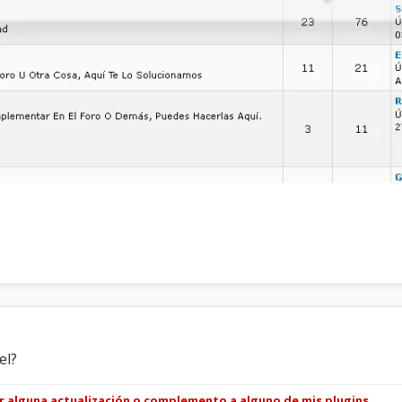
el?
ar alguna actualización o complemento a alguno de mis plugins.