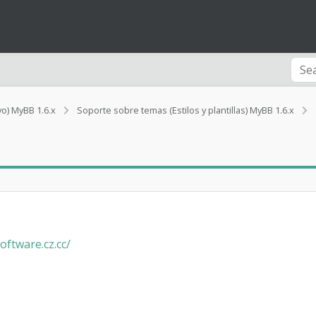
vo) MyBB 1.6.x
Soporte sobre temas (Estilos y plantillas) MyBB 1.6.x
ftware.cz.cc/
l