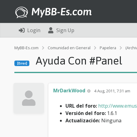
MyBB-Es.com
Login
Sign Up
MyBB-Es.com
Comunidad en General
Papelera
(Archi
Ayuda Con #Panel
[Error]
MrDarkWood
4 Aug, 2011, 7:31 am
URL del foro:
http://www.emuso
Versión del foro:
1.6.1
Actualización:
Ninguna