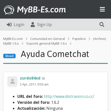
MyBB-Es.com
Login
Sign Up
MyBB-Es.com
Comunidad en General
Papelera
(Archivo)
MyBB 1.6.x
Soporte general MyBB 1.6.x
[Error]
Ayuda Cometchat
A
[Error]
y
u
d
a
C
zurdo84xd
o
2 Apr, 2011, 9:56 am
m
e
t
URL del foro:
http://www.distraxion.co.cc/
c
Versión del foro:
1.6.2
h
Actualización:
Ninguna
a