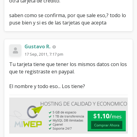
otra tarjeta de crédito."
p
a
saben como se confirma, por que sale eso,? todo lo
y
p
puse bien y si es de las tarjetas que acepta
a
l
Gustavo R.
17 Sep, 2011, 7:17 pm
Tu tarjeta tiene que tener los mismos datos con los
que te registraste en paypal.
El nombre y todo eso... Los tiene?