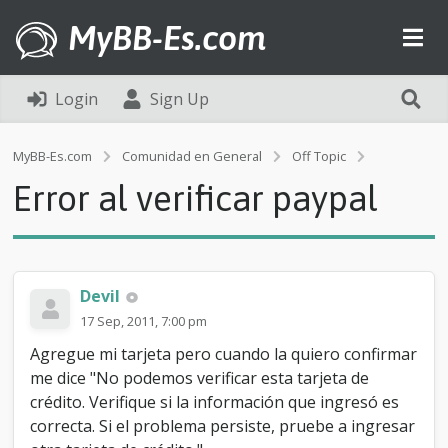
MyBB-Es.com
Login
Sign Up
E
MyBB-Es.com
Comunidad en General
Off Topic
r
Error al verificar paypal
r
o
r
a
l
v
Devil
e
17 Sep, 2011, 7:00 pm
r
i
Agregue mi tarjeta pero cuando la quiero confirmar
f
me dice "No podemos verificar esta tarjeta de
i
crédito. Verifique si la información que ingresó es
c
a
correcta. Si el problema persiste, pruebe a ingresar
r