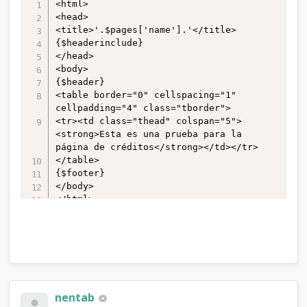
<html>

<head>

<title>'.$pages['name'].'</title>

{$headerinclude}

</head>

<body>

{$header}

<table border="0" cellspacing="1" 
cellpadding="4" class="tborder">

<tr><td class="thead" colspan="5">
<strong>Esta es una prueba para la 
página de créditos</strong></td></tr>

</table>

{$footer}

</body>

</html>
nentab