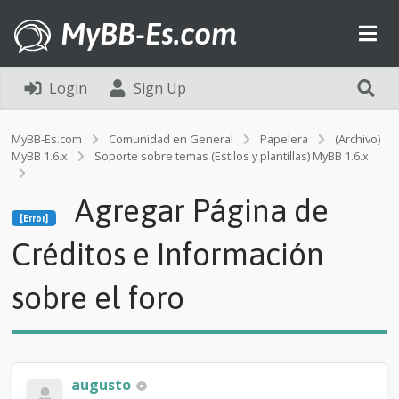
MyBB-Es.com
Login
Sign Up
MyBB-Es.com
Comunidad en General
Papelera
(Archivo)
MyBB 1.6.x
Soporte sobre temas (Estilos y plantillas) MyBB 1.6.x
[Error]
Agregar Página de
A
[Error]
g
r
Créditos e Información
e
g
sobre el foro
a
r
P
á
g
i
augusto
n