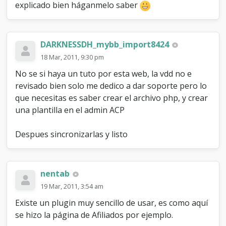
s
explicado bien háganmelo saber
o
b
r
e
DARKNESSDH_mybb_import8424
e
18 Mar, 2011, 9:30 pm
l
f
No se si haya un tuto por esta web, la vdd no e
o
revisado bien solo me dedico a dar soporte pero lo
r
o
que necesitas es saber crear el archivo php, y crear
una plantilla en el admin ACP
Despues sincronizarlas y listo
nentab
19 Mar, 2011, 3:54 am
Existe un plugin muy sencillo de usar, es como aquí
se hizo la página de Afiliados por ejemplo.