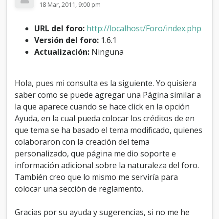
18 Mar, 2011, 9:00 pm
a
d
e
URL del foro:
http://localhost/Foro/index.php
C
Versión del foro:
1.6.1
r
Actualización:
Ninguna
é
d
i
t
Hola, pues mi consulta es la siguiente. Yo quisiera
o
saber como se puede agregar una Página similar a
s
la que aparece cuando se hace click en la opción
e
I
Ayuda, en la cual pueda colocar los créditos de en
n
que tema se ha basado el tema modificado, quienes
f
colaboraron con la creación del tema
o
personalizado, que página me dio soporte e
r
m
información adicional sobre la naturaleza del foro.
a
También creo que lo mismo me serviría para
c
colocar una sección de reglamento.
i
ó
n
Gracias por su ayuda y sugerencias, si no me he