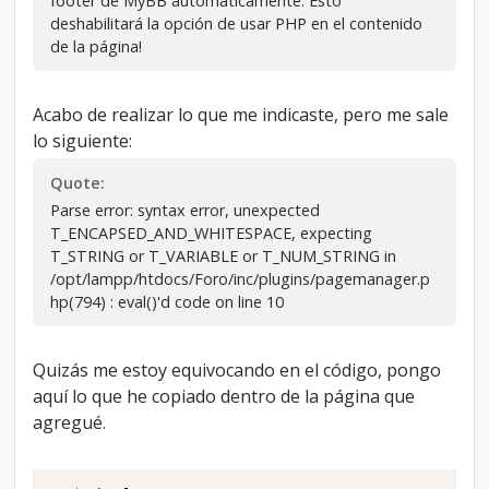
footer de MyBB automaticamente. Esto
deshabilitará la opción de usar PHP en el contenido
de la página!
Acabo de realizar lo que me indicaste, pero me sale
lo siguiente:
Quote:
Parse error: syntax error, unexpected
T_ENCAPSED_AND_WHITESPACE, expecting
T_STRING or T_VARIABLE or T_NUM_STRING in
/opt/lampp/htdocs/Foro/inc/plugins/pagemanager.p
hp(794) : eval()'d code on line 10
Quizás me estoy equivocando en el código, pongo
aquí lo que he copiado dentro de la página que
agregué.