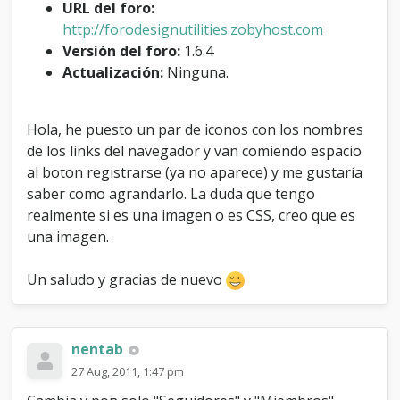
URL del foro:
d
e
http://forodesignutilities.zobyhost.com
n
Versión del foro:
1.6.4
a
Actualización:
Ninguna.
v
e
g
Hola, he puesto un par de iconos con los nombres
a
c
de los links del navegador y van comiendo espacio
i
al boton registrarse (ya no aparece) y me gustaría
ó
saber como agrandarlo. La duda que tengo
n
realmente si es una imagen o es CSS, creo que es
una imagen.
Un saludo y gracias de nuevo
nentab
27 Aug, 2011, 1:47 pm