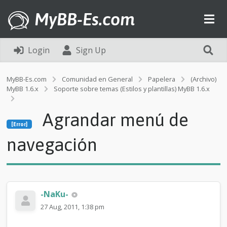
MyBB-Es.com
Login
Sign Up
MyBB-Es.com
Comunidad en General
Papelera
(Archivo)
MyBB 1.6.x
Soporte sobre temas (Estilos y plantillas) MyBB 1.6.x
[Error]
Agrandar menú de
A
[Error]
g
r
navegación
a
n
d
a
r
-NaKu-
m
e
27 Aug, 2011, 1:38 pm
n
ú