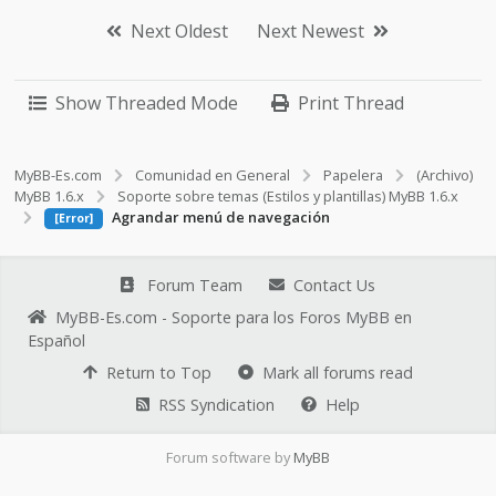
Next Oldest
Next Newest
Show Threaded Mode
Print Thread
MyBB-Es.com
Comunidad en General
Papelera
(Archivo)
MyBB 1.6.x
Soporte sobre temas (Estilos y plantillas) MyBB 1.6.x
Agrandar menú de navegación
[Error]
Forum Team
Contact Us
MyBB-Es.com - Soporte para los Foros MyBB en
Español
Return to Top
Mark all forums read
RSS Syndication
Help
Forum software by
MyBB