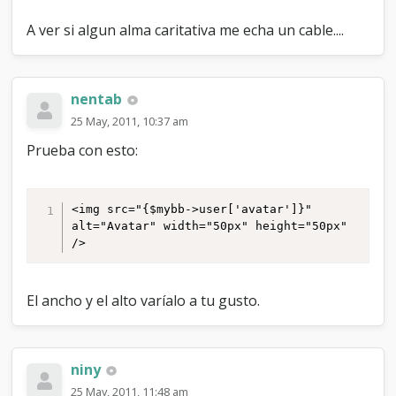
l
e
A ver si algun alma caritativa me echa un cable....
a
n
b
l
nentab
u
e
25 May, 2011, 10:37 am
Prueba con esto:
<img src="{$mybb->user['avatar']}" 
alt="Avatar" width="50px" height="50px" 
/>
El ancho y el alto varíalo a tu gusto.
niny
25 May, 2011, 11:48 am