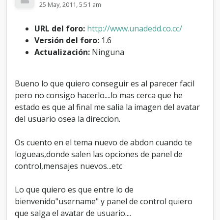
25 May, 2011, 5:51 am
a
l
a
URL del foro:
http://www.unadedd.co.cc/
d
Versión del foro:
1.6
o
Actualización:
Ninguna
d
e
l
a
Bueno lo que quiero conseguir es al parecer facil
s
pero no consigo hacerlo....lo mas cerca que he
o
estado es que al final me salia la imagen del avatar
p
c
del usuario osea la direccion.
i
o
Os cuento en el tema nuevo de abdon cuando te
n
logueas,donde salen las opciones de panel de
e
s
control,mensajes nuevos...etc
e
n
Lo que quiero es que entre lo de
m
bienvenido"username" y panel de control quiero
y
c
que salga el avatar de usuario....