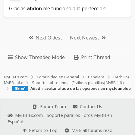
Gracias
abdon
me funciono a la perfeccion!
Next Oldest
Next Newest
Show Threaded Mode
Print Thread
MyBB-Es.com
Comunidad en General
Papelera
(Archivo)
MyBB 1.6.x
Soporte sobre temas (Estilos y plantillas) MyBB 1.6.x
Añadir avatar alado de las opciones en mycleanblue
[Error]
Forum Team
Contact Us
MyBB-Es.com - Soporte para los Foros MyBB en
Español
Return to Top
Mark all forums read