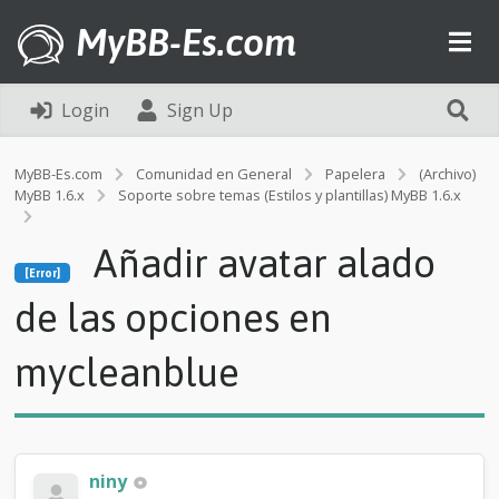
MyBB-Es.com
Login
Sign Up
MyBB-Es.com
Comunidad en General
Papelera
(Archivo)
MyBB 1.6.x
Soporte sobre temas (Estilos y plantillas) MyBB 1.6.x
[Error]
Añadir avatar alado
A
[Error]
ñ
a
de las opciones en
d
i
mycleanblue
r
a
v
a
t
a
niny
r