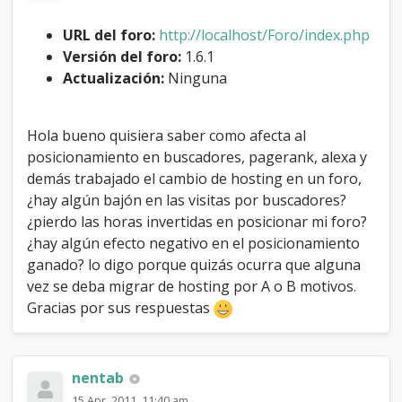
e
l
URL del foro:
http://localhost/Foro/index.php
S
Versión del foro:
1.6.1
E
Actualización:
Ninguna
O
t
r
a
Hola bueno quisiera saber como afecta al
b
posicionamiento en buscadores, pagerank, alexa y
a
demás trabajado el cambio de hosting en un foro,
j
a
¿hay algún bajón en las visitas por buscadores?
d
¿pierdo las horas invertidas en posicionar mi foro?
o
¿hay algún efecto negativo en el posicionamiento
a
ganado? lo digo porque quizás ocurra que alguna
l
c
vez se deba migrar de hosting por A o B motivos.
a
Gracias por sus respuestas
m
b
i
a
nentab
r
15 Apr, 2011, 11:40 am