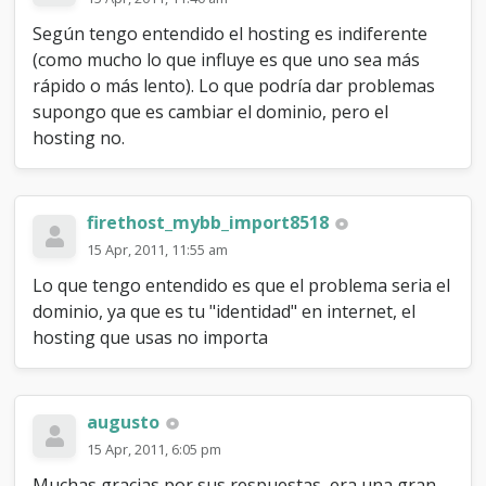
d
e
Según tengo entendido el hosting es indiferente
h
(como mucho lo que influye es que uno sea más
o
s
rápido o más lento). Lo que podría dar problemas
t
supongo que es cambiar el dominio, pero el
i
hosting no.
n
g
?
firethost_mybb_import8518
15 Apr, 2011, 11:55 am
Lo que tengo entendido es que el problema seria el
dominio, ya que es tu "identidad" en internet, el
hosting que usas no importa
augusto
15 Apr, 2011, 6:05 pm
Muchas gracias por sus respuestas, era una gran