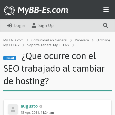
MyBB-Es.com
Login
Sign Up
MyBB-Es.com
Comunidad en General
Papelera
(Archivo)
MyBB 1.6.x
Soporte general MyBB 1.6.x
[Error]
¿Que ocurre con el
¿
[Error]
Q
u
SEO trabajado al cambiar
e
o
de hosting?
c
u
r
r
e
c
augusto
o
15 Apr, 2011, 11:24 am
n