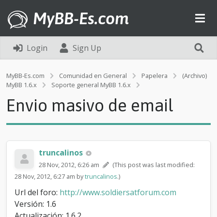
MyBB-Es.com
Login
Sign Up
MyBB-Es.com
Comunidad en General
Papelera
(Archivo)
E
MyBB 1.6.x
Soporte general MyBB 1.6.x
n
Envio masivo de email
v
i
o
m
a
s
truncalinos
i
28 Nov, 2012, 6:26 am
(This post was last modified:
v
28 Nov, 2012, 6:27 am by
truncalinos
.)
o
d
Url del foro:
http://www.soldiersatforum.com
e
Versión: 1.6
e
m
Actualización: 1.6.2