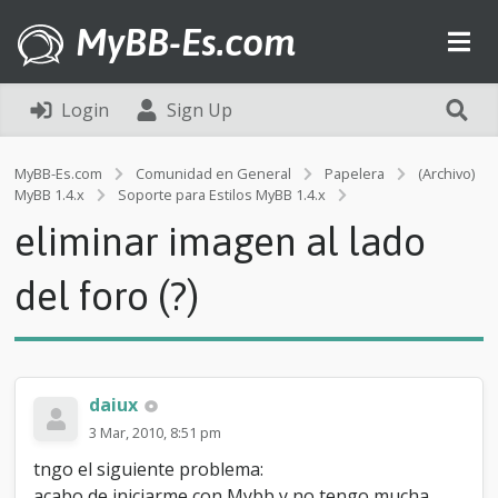
MyBB-Es.com
Login
Sign Up
MyBB-Es.com
Comunidad en General
Papelera
(Archivo)
e
MyBB 1.4.x
Soporte para Estilos MyBB 1.4.x
l
eliminar imagen al lado
i
m
i
del foro (?)
n
a
r
i
m
daiux
a
g
3 Mar, 2010, 8:51 pm
e
tngo el siguiente problema:
n
a
acabo de iniciarme con Mybb y no tengo mucha