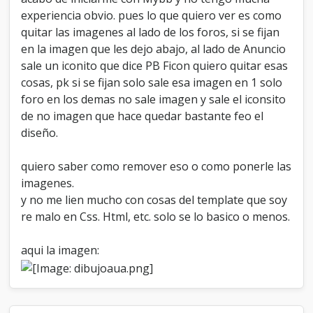
l
experiencia obvio. pues lo que quiero ver es como
l
quitar las imagenes al lado de los foros, si se fijan
a
en la imagen que les dejo abajo, al lado de Anuncio
d
o
sale un iconito que dice PB Ficon quiero quitar esas
d
cosas, pk si se fijan solo sale esa imagen en 1 solo
e
foro en los demas no sale imagen y sale el iconsito
l
f
de no imagen que hace quedar bastante feo el
o
diseño.
r
o
quiero saber como remover eso o como ponerle las
(
?
imagenes.
)
y no me lien mucho con cosas del template que soy
re malo en Css. Html, etc. solo se lo basico o menos.
aqui la imagen: