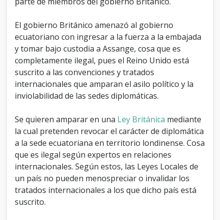
parte de miembros del gobierno Británico.
i
l
El gobierno Británico amenazó al gobierno
o
p
ecuatoriano con ingresar a la fuerza a la embajada
o
y tomar bajo custodia a Assange, cosa que es
l
completamente ilegal, pues el Reino Unido está
í
t
suscrito a las convenciones y tratados
i
internacionales que amparan el asilo político y la
c
inviolabilidad de las sedes diplomáticas.
o
a
J
Se quieren amparar en una
Ley Británica
mediante
u
la cual pretenden revocar el carácter de diplomática
l
a la sede ecuatoriana en territorio londinense. Cosa
i
que es ilegal según expertos en relaciones
a
n
internacionales. Según estos, las Leyes Locales de
A
un país no pueden menospreciar o invalidar los
s
tratados internacionales a los que dicho país está
s
suscrito.
a
n