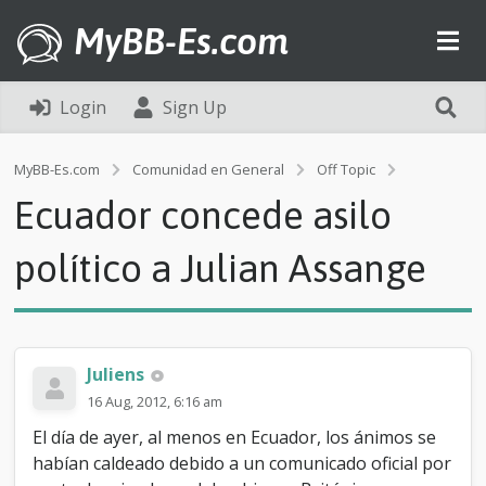
MyBB-Es.com
Login
Sign Up
E
MyBB-Es.com
Comunidad en General
Off Topic
c
Ecuador concede asilo
u
a
d
político a Julian Assange
o
r
c
o
n
Juliens
c
e
16 Aug, 2012, 6:16 am
d
El día de ayer, al menos en Ecuador, los ánimos se
e
a
habían caldeado debido a un comunicado oficial por
s