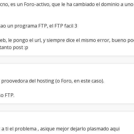
s
no, es un Foro-activo, que le ha cambiado el dominio a uno 
t
a
n
l
ao un programa FTP, el FTP facil 3
a
s
web, le pongo el url, y siempre dice el mismo error, bueno 
c
a
tanto post :p
r
p
e
t
a
s
 proovedora del hosting (o Foro, en este caso).
so FTP.
ia a ti el problema , asique mejor dejarlo plasmado aqui