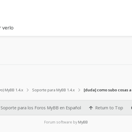
 verlo
vo) MyBB 1.4.x
Soporte para MyBB 1.4.x
[duda] como subo cosas a 
Soporte para los Foros MyBB en Español
Return to Top
Forum software by
MyBB