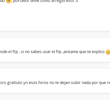
odo
, porfavor dime como arreglo esto :S
s
a
s
a
m
i
f
o
r
o
,
sde el ftp , si no sabes usar el ftp ,avisame que te explico
s
i
n
o
s
e
d
oro gratiuto yn esos foros no te dejan subir nada por que n
o
n
d
e
e