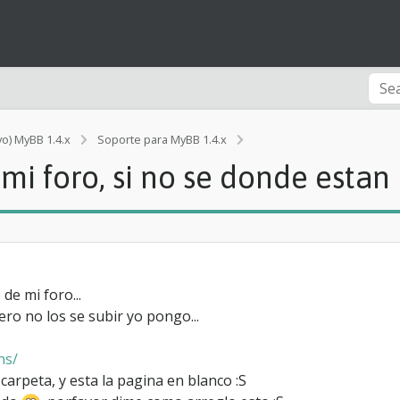
[
vo) MyBB 1.4.x
Soporte para MyBB 1.4.x
d
i foro, si no se donde estan 
u
d
a
]
c
o
m
o
de mi foro...
s
o no los se subir yo pongo...
u
b
ns/
o
c
 carpeta, y esta la pagina en blanco :S
o