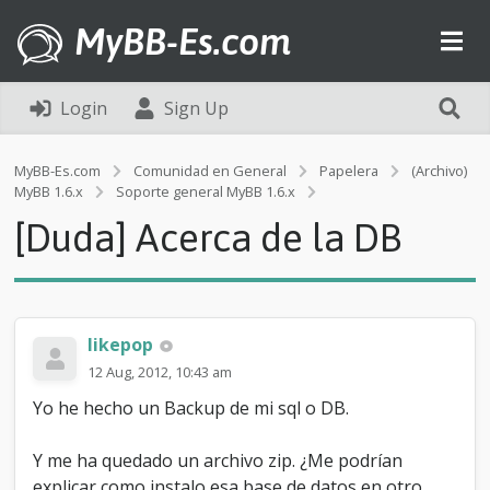
MyBB-Es.com
Login
Sign Up
MyBB-Es.com
Comunidad en General
Papelera
(Archivo)
[
MyBB 1.6.x
Soporte general MyBB 1.6.x
D
[Duda] Acerca de la DB
u
d
a
]
A
c
likepop
e
12 Aug, 2012, 10:43 am
r
c
Yo he hecho un Backup de mi sql o DB.
a
d
Y me ha quedado un archivo zip. ¿Me podrían
e
l
explicar como instalo esa base de datos en otro