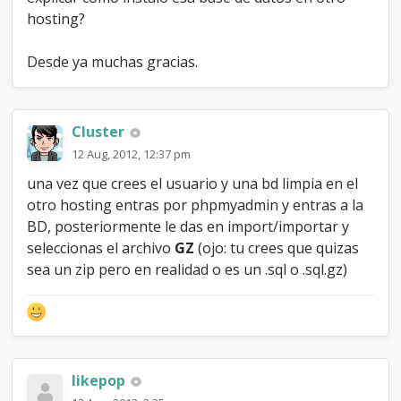
a
hosting?
D
B
Desde ya muchas gracias.
Cluster
12 Aug, 2012, 12:37 pm
una vez que crees el usuario y una bd limpia en el
otro hosting entras por phpmyadmin y entras a la
BD, posteriormente le das en import/importar y
seleccionas el archivo
GZ
(ojo: tu crees que quizas
sea un zip pero en realidad o es un .sql o .sql.gz)
likepop