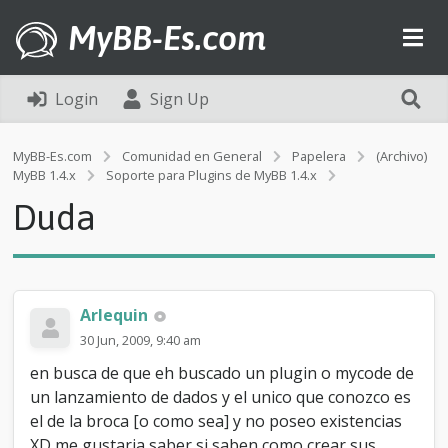
MyBB-Es.com
Login
Sign Up
MyBB-Es.com
Comunidad en General
Papelera
(Archivo)
D
MyBB 1.4.x
Soporte para Plugins de MyBB 1.4.x
u
Duda
d
a
Arlequin
30 Jun, 2009, 9:40 am
en busca de que eh buscado un plugin o mycode de
un lanzamiento de dados y el unico que conozco es
el de la broca [o como sea] y no poseo existencias
XD me gustaria saber si saben como crear sus