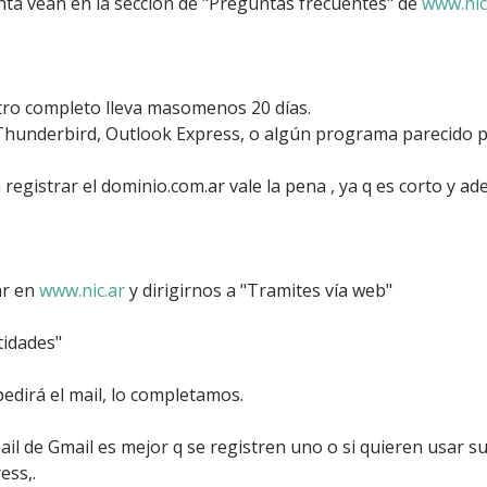
nta vean en la sección de "Preguntas frecuentes" de
www.nic
m
i
n
i
o
stro completo lleva masomenos 20 días.
.
 Thunderbird, Outlook Express, o algún programa parecido pa
c
o
m
 registrar el dominio.com.ar vale la pena , ya q es corto y ad
.
a
r
ar en
www.nic.ar
y dirigirnos a "Tramites vía web"
ntidades"
edirá el mail, lo completamos.
l de Gmail es mejor q se registren uno o si quieren usar su
ess,.