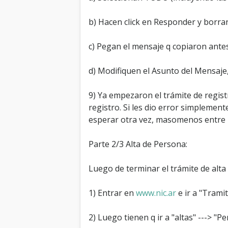
b) Hacen click en Responder y borran
c) Pegan el mensaje q copiaron antes
d) Modifiquen el Asunto del Mensaje, 
9) Ya empezaron el trámite de registr
registro. Si les dio error simplement
esperar otra vez, masomenos entre 24
Parte 2/3 Alta de Persona:
Luego de terminar el trámite de alta 
1) Entrar en
www.nic.ar
e ir a "Trami
2) Luego tienen q ir a "altas" ---> "P