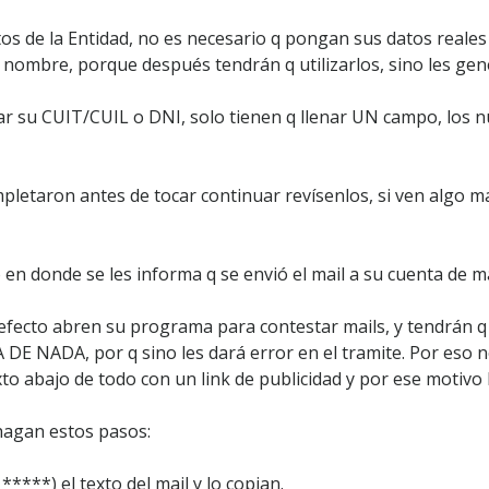
tos de la Entidad, no es necesario q pongan sus datos real
l nombre, porque después tendrán q utilizarlos, sino les ge
ar su CUIT/CUIL o DNI, solo tienen q llenar UN campo, los 
pletaron antes de tocar continuar revísenlos, si ven algo ma
o en donde se les informa q se envió el mail a su cuenta de ma
defecto abren su programa para contestar mails, y tendrán
ADA, por q sino les dará error en el tramite. Por eso no 
 abajo de todo con un link de publicidad y por ese motivo l
hagan estos pasos:
****) el texto del mail y lo copian.