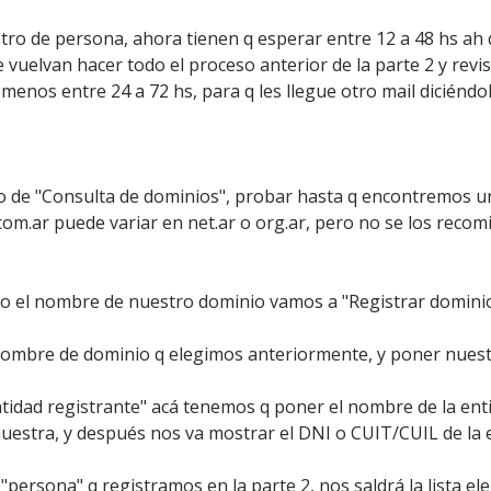
ro de persona, ahora tienen q esperar entre 12 a 48 hs ah q l
e vuelvan hacer todo el proceso anterior de la parte 2 y revis
menos entre 24 a 72 hs, para q les llegue otro mail diciéndo
o de "Consulta de dominios", probar hasta q encontremos un 
com.ar puede variar en net.ar o org.ar, pero no se los recomi
o el nombre de nuestro dominio vamos a "Registrar domini
nombre de dominio q elegimos anteriormente, y poner nuest
Entidad registrante" acá tenemos q poner el nombre de la ent
a nuestra, y después nos va mostrar el DNI o CUIT/CUIL de la 
"persona" q registramos en la parte 2, nos saldrá la lista ele