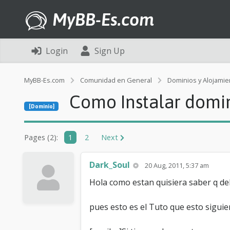
MyBB-Es.com
Login
Sign Up
MyBB-Es.com
Comunidad en General
Dominios y Alojamie
Como Instalar domin
[Dominio]
Pages (2):
1
2
Next
Dark_Soul
20 Aug, 2011, 5:37 am
Hola como estan quisiera saber q de
pues esto es el Tuto que esto sigui