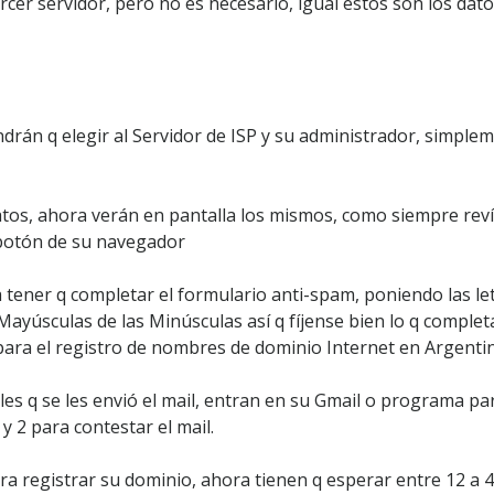
cer servidor, pero no es necesario, igual estos son los dat
drán q elegir al Servidor de ISP y su administrador, simple
tos, ahora verán en pantalla los mismos, como siempre revíse
botón de su navegador
a tener q completar el formulario anti-spam, poniendo las l
yúsculas de las Minúsculas así q fíjense bien lo q completan
para el registro de nombres de dominio Internet en Argentina
doles q se les envió el mail, entran en su Gmail o programa p
y 2 para contestar el mail.
a registrar su dominio, ahora tienen q esperar entre 12 a 48 