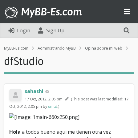
MyBB-Es.com
Login
Sign Up
d
MyBB-Es.com
Administrando MyBB
Opina sobre mi web
f
dfStudio
S
t
u
d
i
o
sahashi
17 Oct, 2012, 2:05 pm
(This post was last modified: 17
Oct, 2012, 2:05 pm by
smtd
.)
Hola
a todos bueno aqui me tienen otra vez