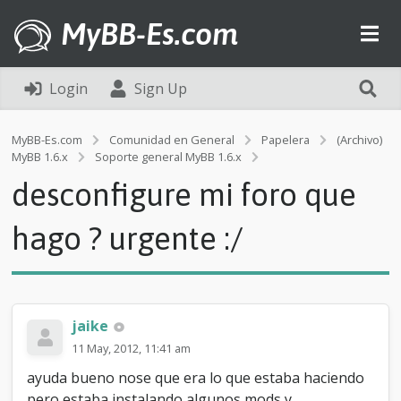
MyBB-Es.com
Login
Sign Up
MyBB-Es.com
Comunidad en General
Papelera
(Archivo)
d
MyBB 1.6.x
Soporte general MyBB 1.6.x
e
desconfigure mi foro que
s
c
o
hago ? urgente :/
n
f
i
g
u
jaike
r
e
11 May, 2012, 11:41 am
m
ayuda bueno nose que era lo que estaba haciendo
i
f
pero estaba instalando algunos mods y