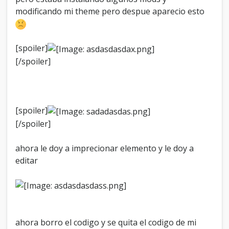
o
modificando mi theme pero despue aparecio esto
r
o
q
u
[spoiler]
e
[/spoiler]
h
a
g
o
?
[spoiler]
u
r
[/spoiler]
g
e
ahora le doy a imprecionar elemento y le doy a
n
editar
t
e
:
/
ahora borro el codigo y se quita el codigo de mi