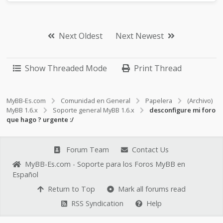
Next Oldest
Next Newest
Show Threaded Mode
Print Thread
MyBB-Es.com
Comunidad en General
Papelera
(Archivo)
MyBB 1.6.x
Soporte general MyBB 1.6.x
desconfigure mi foro
que hago ? urgente :/
Forum Team
Contact Us
MyBB-Es.com - Soporte para los Foros MyBB en
Español
Return to Top
Mark all forums read
RSS Syndication
Help