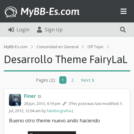
MyBB-Es.com
Login
Sign Up
D
MyBB-Es.com
Comunidad en General
Off Topic
e
Desarrollo Theme FairyLaL
s
a
r
r
Pages (2):
1
2
Next
o
l
l
Finer
o
T
28 Jun, 2013, 4:19 pm
(This post was last modified: 5
h
Jul, 2013, 12:04 am by
fabiibiografiia
.)
e
Bueno otro theme nuevo ando haciendo
m
e
F