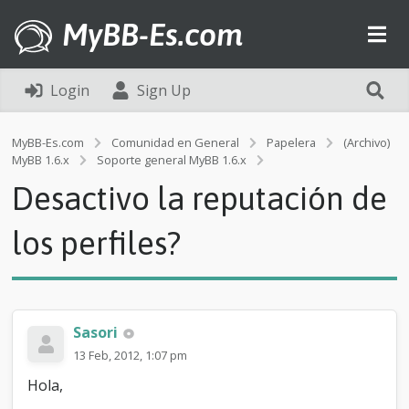
MyBB-Es.com
Login
Sign Up
MyBB-Es.com
Comunidad en General
Papelera
(Archivo)
D
MyBB 1.6.x
Soporte general MyBB 1.6.x
e
Desactivo la reputación de
s
a
c
los perfiles?
t
i
v
o
l
Sasori
a
r
13 Feb, 2012, 1:07 pm
e
Hola,
p
u