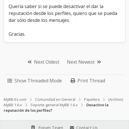
t
Quería saber si se puede desactivar el dar la
a
reputación desde los perfiles, quiero que se pueda
c
dar sólo desde los mensajes.
i
ó
n
Gracias.
d
e
l
o
s
Next Oldest
Next Newest
p
e
r
f
Show Threaded Mode
Print Thread
i
l
e
MyBB-Es.com
Comunidad en General
Papelera
(Archivo)
s
MyBB 1.6.x
Soporte general MyBB 1.6.x
Desactivo la
?
reputación de los perfiles?
Forum Team
Contact Us