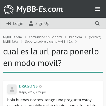
MyBB-Es.com
Login
Sign Up
MyBB-Es.com
Comunidad en General
Papelera
(Archivo)
c
MyBB 1.6.x
Soporte sobre plugins MyBB 1.6.x
u
cual es la url para ponerlo
a
l
e
en modo movil?
s
l
a
u
r
DRAGONS
l
p
9 Apr, 2012, 9:29 pm
a
hola buenas noches, tengo una pregunta estoy
r
a
usando el gomobile mybb plugin apenas lo instale