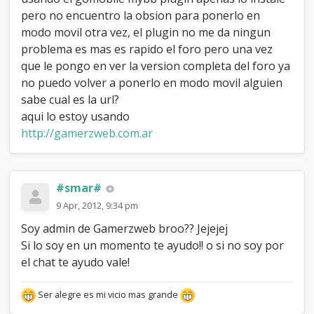
p
pero no encuentro la obsion para ponerlo en
o
modo movil otra vez, el plugin no me da ningun
n
problema es mas es rapido el foro pero una vez
e
r
que le pongo en ver la version completa del foro ya
l
no puedo volver a ponerlo en modo movil alguien
o
sabe cual es la url?
e
n
aqui lo estoy usando
m
http://gamerzweb.com.ar
o
d
o
m
#smar#
o
9 Apr, 2012, 9:34 pm
v
i
Soy admin de Gamerzweb broo?? Jejejej
l
Si lo soy en un momento te ayudo!! o si no soy por
?
el chat te ayudo vale!
Ser alegre es mi vicio mas grande