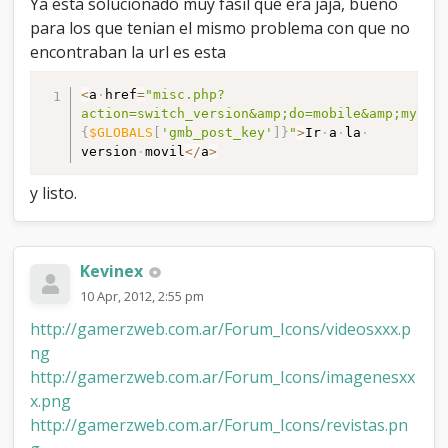
Ya esta solucionado muy fasil que era jaja, bueno
para los que tenian el mismo problema con que no
encontraban la url es esta
<
a
href
=
"misc.php?
action=switch_version&amp;do=mobile&amp;my_po
{
$GLOBALS
[
'gmb_post_key'
]
}
"
>
Ir
a
la
version
movil
<
/
a
>
y listo.
Kevinex
10 Apr, 2012, 2:55 pm
http://gamerzweb.com.ar/Forum_Icons/videosxxx.p
ng
http://gamerzweb.com.ar/Forum_Icons/imagenesxx
x.png
http://gamerzweb.com.ar/Forum_Icons/revistas.pn