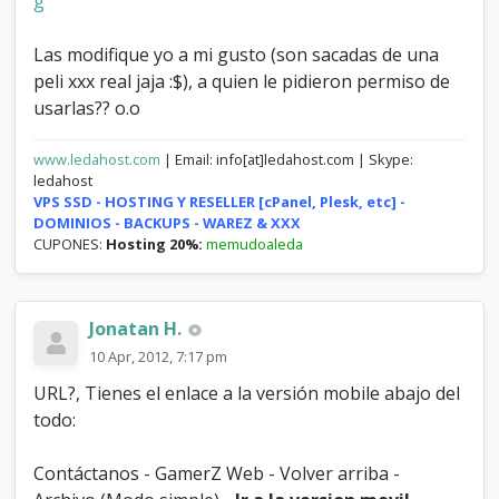
g
Las modifique yo a mi gusto (son sacadas de una
peli xxx real jaja :$), a quien le pidieron permiso de
usarlas?? o.o
www.ledahost.com
| Email: info[at]ledahost.com | Skype:
ledahost
VPS SSD - HOSTING Y RESELLER [cPanel, Plesk, etc] -
DOMINIOS - BACKUPS - WAREZ & XXX
CUPONES:
Hosting 20%:
memudoaleda
Jonatan H.
10 Apr, 2012, 7:17 pm
URL?, Tienes el enlace a la versión mobile abajo del
todo:
Contáctanos - GamerZ Web - Volver arriba -