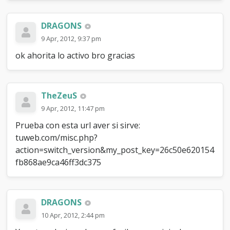
DRAGONS
9 Apr, 2012, 9:37 pm
ok ahorita lo activo bro gracias
TheZeuS
9 Apr, 2012, 11:47 pm
Prueba con esta url aver si sirve:
tuweb.com/misc.php?
action=switch_version&my_post_key=26c50e620154
fb868ae9ca46ff3dc375
DRAGONS
10 Apr, 2012, 2:44 pm