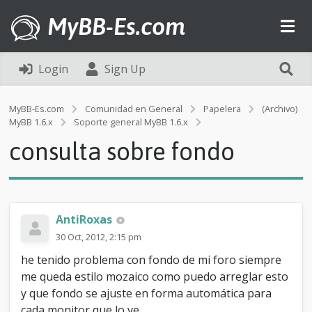
MyBB-Es.com
Login
Sign Up
MyBB-Es.com
Comunidad en General
Papelera
(Archivo)
c
MyBB 1.6.x
Soporte general MyBB 1.6.x
o
consulta sobre fondo
n
s
u
l
t
a
AntiRoxas
s
30 Oct, 2012, 2:15 pm
o
b
he tenido problema con fondo de mi foro siempre
r
me queda estilo mozaico como puedo arreglar esto
e
y que fondo se ajuste en forma automática para
f
o
cada monitor que lo ve