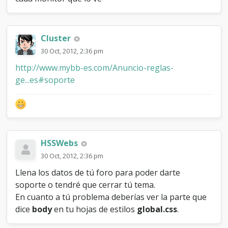
n
d
o
Cluster
30 Oct, 2012, 2:36 pm
http://www.mybb-es.com/Anuncio-reglas-
ge...es#soporte
HSSWebs
30 Oct, 2012, 2:36 pm
Llena los datos de tú foro para poder darte
soporte o tendré que cerrar tú tema.
En cuanto a tú problema deberías ver la parte que
dice
body
en tu hojas de estilos
global.css
.