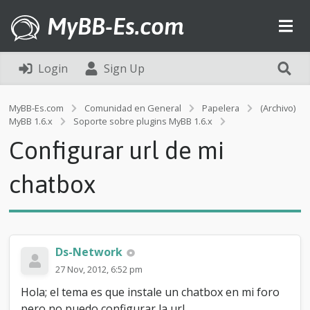
MyBB-Es.com
Login
Sign Up
MyBB-Es.com
Comunidad en General
Papelera
(Archivo)
C
MyBB 1.6.x
Soporte sobre plugins MyBB 1.6.x
o
Configurar url de mi
n
f
i
chatbox
g
u
r
a
r
Ds-Network
u
r
27 Nov, 2012, 6:52 pm
l
Hola; el tema es que instale un chatbox en mi foro
d
e
pero no puedo configurar la url..