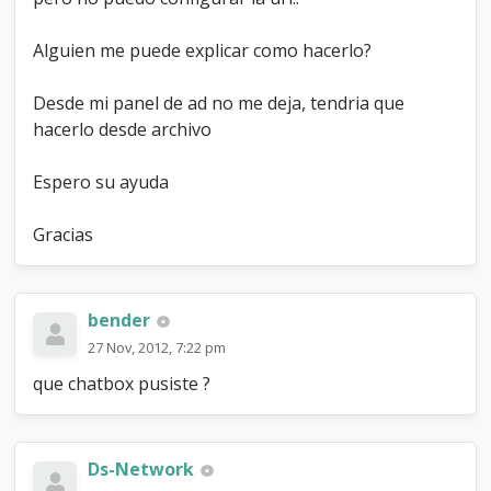
m
i
Alguien me puede explicar como hacerlo?
c
h
a
Desde mi panel de ad no me deja, tendria que
t
hacerlo desde archivo
b
o
x
Espero su ayuda
Gracias
bender
27 Nov, 2012, 7:22 pm
que chatbox pusiste ?
Ds-Network