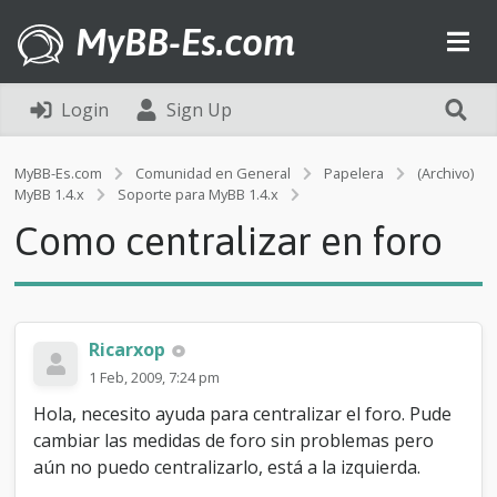
MyBB-Es.com
Login
Sign Up
MyBB-Es.com
Comunidad en General
Papelera
(Archivo)
C
MyBB 1.4.x
Soporte para MyBB 1.4.x
o
Como centralizar en foro
m
o
c
e
n
t
Ricarxop
r
1 Feb, 2009, 7:24 pm
a
l
Hola, necesito ayuda para centralizar el foro. Pude
i
cambiar las medidas de foro sin problemas pero
z
aún no puedo centralizarlo, está a la izquierda.
a
r