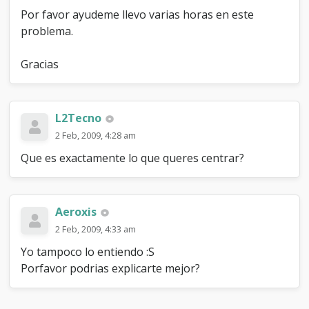
e
Por favor ayudeme llevo varias horas en este
n
problema.
f
o
r
Gracias
o
L2Tecno
2 Feb, 2009, 4:28 am
Que es exactamente lo que queres centrar?
Aeroxis
2 Feb, 2009, 4:33 am
Yo tampoco lo entiendo :S
Porfavor podrias explicarte mejor?