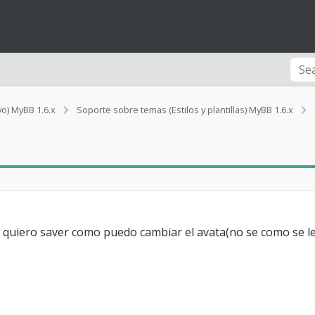
vo) MyBB 1.6.x
Soporte sobre temas (Estilos y plantillas) MyBB 1.6.x
i
 quiero saver como puedo cambiar el avata(no se como se le 
l