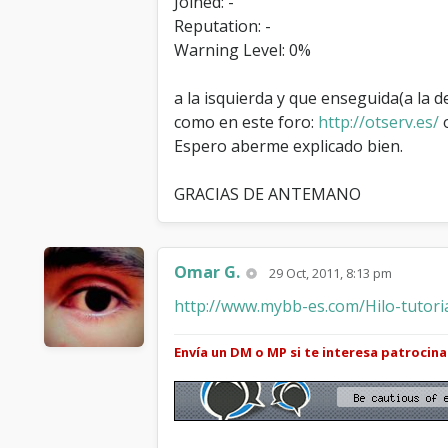
Joined: -
Reputation: -
Warning Level: 0%
a la isquierda y que enseguida(a la d
como en este foro:
http://otserv.es/
o
Espero aberme explicado bien.
GRACIAS DE ANTEMANO
Omar G.
29 Oct, 2011, 8:13 pm
http://www.mybb-es.com/Hilo-tutoria
Envía un DM o MP si te interesa patrocin