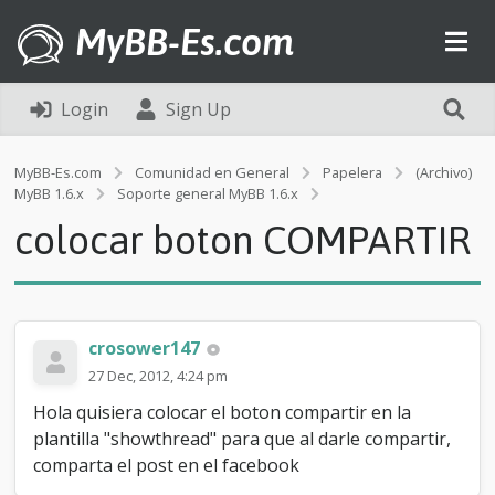
MyBB-Es.com
Login
Sign Up
MyBB-Es.com
Comunidad en General
Papelera
(Archivo)
c
MyBB 1.6.x
Soporte general MyBB 1.6.x
o
colocar boton COMPARTIR
l
o
c
a
r
b
crosower147
o
27 Dec, 2012, 4:24 pm
t
o
Hola quisiera colocar el boton compartir en la
n
plantilla "showthread" para que al darle compartir,
C
comparta el post en el facebook
O
M