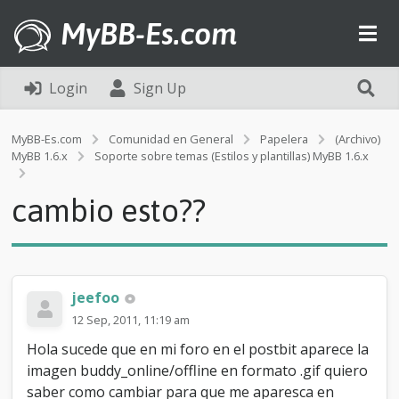
MyBB-Es.com
Login
Sign Up
MyBB-Es.com
Comunidad en General
Papelera
(Archivo)
MyBB 1.6.x
Soporte sobre temas (Estilos y plantillas) MyBB 1.6.x
c
a
cambio esto??
m
b
i
o
e
s
jeefoo
t
12 Sep, 2011, 11:19 am
o
?
Hola sucede que en mi foro en el postbit aparece la
?
imagen buddy_online/offline en formato .gif quiero
saber como cambiar para que me aparesca en