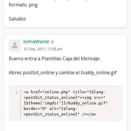
formato .png
Saludos
InfraWorld
12 Sep, 2011, 11:56 am
Bueno entra a Plantillas Caja del Mensaje.
Abres postbit_online y cambie el buddy_online.gif
<a href="online.php" title="{$lang-
>postbit_status_online}"><img src="
{$theme['imgdir']}/buddy_online.gif" 
border="0" alt="{$lang-
>postbit_status_online}" /></a>