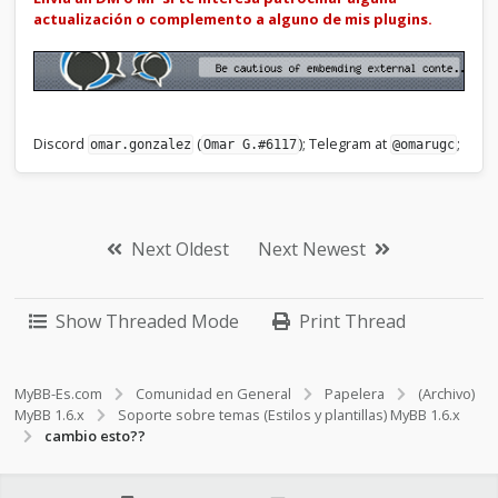
actualización o complemento a alguno de mis plugins.
Discord
(
); Telegram at
;
omar.gonzalez
Omar G.#6117
@omarugc
Next Oldest
Next Newest
Show Threaded Mode
Print Thread
MyBB-Es.com
Comunidad en General
Papelera
(Archivo)
MyBB 1.6.x
Soporte sobre temas (Estilos y plantillas) MyBB 1.6.x
cambio esto??