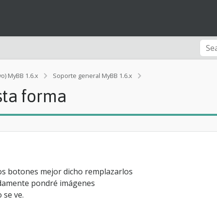
C
vo) MyBB 1.6.x
Soporte general MyBB 1.6.x
a
sta forma
m
b
i
a
r
l
o
s
b
os botones mejor dicho remplazarlos
o
adamente pondré imágenes
t
 se ve.
o
n
e