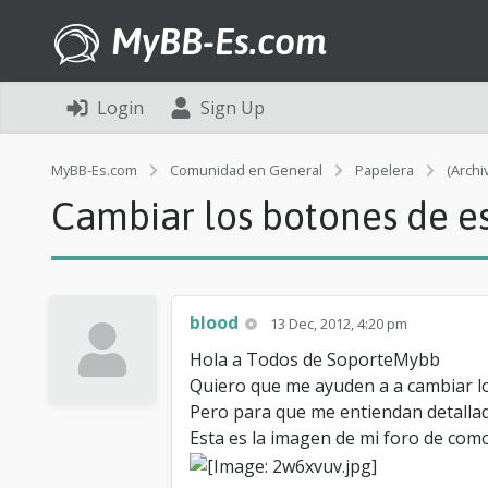
MyBB-Es.com
Login
Sign Up
MyBB-Es.com
Comunidad en General
Papelera
(Archi
Cambiar los botones de e
blood
13 Dec, 2012, 4:20 pm
Hola a Todos de SoporteMybb
Quiero que me ayuden a a cambiar l
Pero para que me entiendan detall
Esta es la imagen de mi foro de como