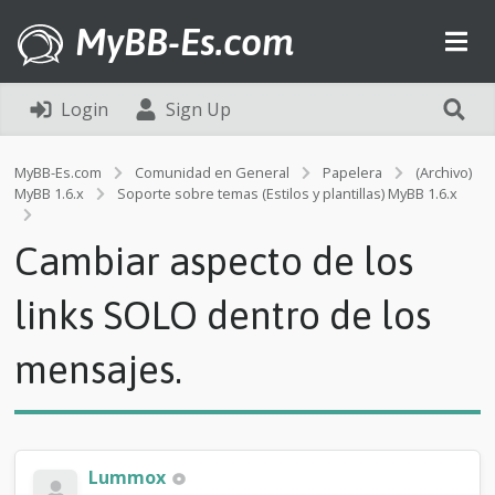
MyBB-Es.com
Login
Sign Up
MyBB-Es.com
Comunidad en General
Papelera
(Archivo)
MyBB 1.6.x
Soporte sobre temas (Estilos y plantillas) MyBB 1.6.x
C
a
Cambiar aspecto de los
m
b
i
links SOLO dentro de los
a
r
mensajes.
a
s
p
e
c
t
Lummox
o