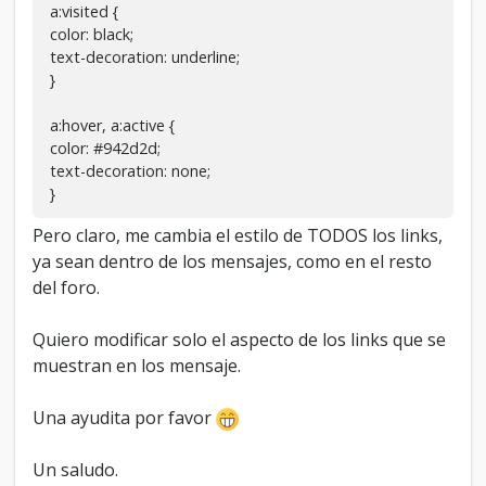
o
a:visited {
s
color: black;
m
text-decoration: underline;
e
}
n
s
a
a:hover, a:active {
j
color: #942d2d;
e
text-decoration: none;
s
}
.
Pero claro, me cambia el estilo de TODOS los links,
ya sean dentro de los mensajes, como en el resto
del foro.
Quiero modificar solo el aspecto de los links que se
muestran en los mensaje.
Una ayudita por favor
Un saludo.