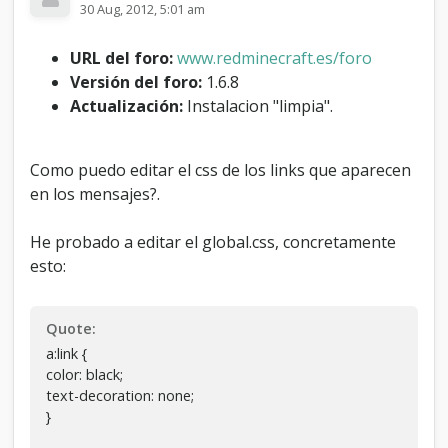
30 Aug, 2012, 5:01 am
d
e
l
URL del foro:
www.redminecraft.es/foro
o
Versión del foro:
1.6.8
s
Actualización:
Instalacion "limpia".
l
i
n
k
Como puedo editar el css de los links que aparecen
s
en los mensajes?.
S
O
L
He probado a editar el global.css, concretamente
O
esto:
d
e
n
Quote:
t
r
a:link {
o
color: black;
d
text-decoration: none;
e
}
l