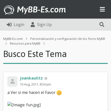
MyBB-Es.com
Login
Sign Up
MyBB-Es.com
Personalización y configuración de los foros MyBB
B
Recursos para MyBB
u
Busco Este Tema
s
c
o
E
s
t
joankaulitz
e
10 Aug, 2011, 8:54 pm
T
e
a Ver si me hacen el Favor
m
a