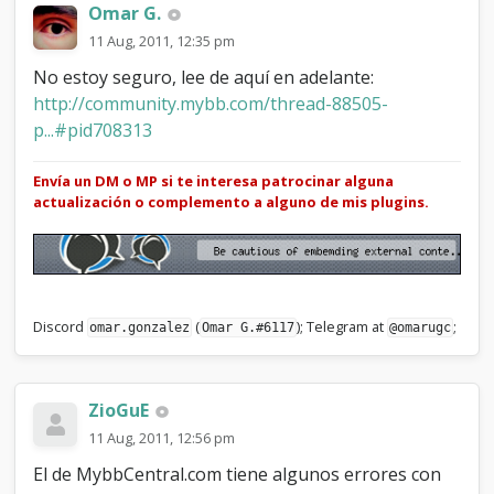
Omar G.
11 Aug, 2011, 12:35 pm
No estoy seguro, lee de aquí en adelante:
http://community.mybb.com/thread-88505-
p...#pid708313
Envía un DM o MP si te interesa patrocinar alguna
actualización o complemento a alguno de mis plugins.
Discord
(
); Telegram at
;
omar.gonzalez
Omar G.#6117
@omarugc
ZioGuE
11 Aug, 2011, 12:56 pm
El de MybbCentral.com tiene algunos errores con