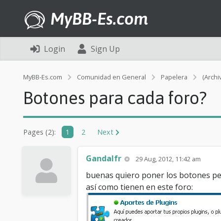
MyBB-Es.com
Login
Sign Up
MyBB-Es.com
Comunidad en General
Papelera
(Archi
Botones para cada foro?
Pages (2):
1
2
Next
Gandalfr
29 Aug, 2012, 11:42 am
buenas quiero poner los botones pe
así como tienen en este foro: