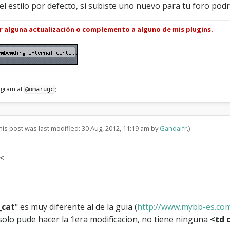
l estilo por defecto, si subiste uno nuevo para tu foro podr
ar alguna actualización o complemento a alguno de mis plugins.
legram at
;
@omarugc
his post was last modified: 30 Aug, 2012, 11:19 am by
Gandalfr
.)
 <
_cat
" es muy diferente al de la guia (
http://www.mybb-es.com/
lo pude hacer la 1era modificacion, no tiene ninguna
<td 