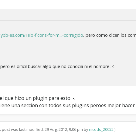
ybb-es.com/Hilo-ficons-for-m...-corregido
, pero como dicen los co
ero es difícil buscar algo que no conocía ni el nombre :<
el que hizo un plugin para esto .-.
 tiene una seccion con todos sus plugins peroes mejor hacer
s post was last modified: 29 Aug, 2012, 9:06 pm by
nicods_20055
.)