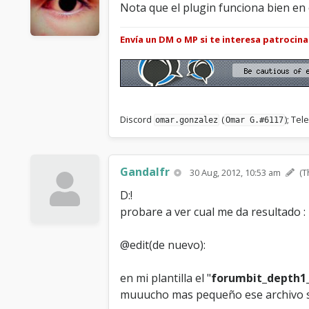
Nota que el plugin funciona bien en e
Envía un DM o MP si te interesa patrocin
Discord
(
); Te
omar.gonzalez
Omar G.#6117
Gandalfr
30 Aug, 2012, 10:53 am
(T
D:!
probare a ver cual me da resultado :
@edit(de nuevo):
en mi plantilla el "
forumbit_depth1
muuucho mas pequeño ese archivo so