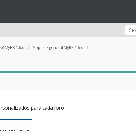
B
vo) MyBB 1.6.x
Soporte general MyBB 1.6.x
o
t
o
n
e
s
p
a
r
a
rsonalizados para cada foro
c
a
d
a
f