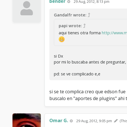
bender
29 Aug, 2012, 8:13 pm
Gandalfr wrote:
papi wrote:
aqui tienes otra forma
http://www.m
si Dx
por mi lo buscaba antes de preguntar, p
pd: se ve complicado e,e
si se te complica creo que edson fue 
buscalo en "aportes de plugins" ahi
Omar G.
29 Aug, 2012, 9:05 pm
(Thi