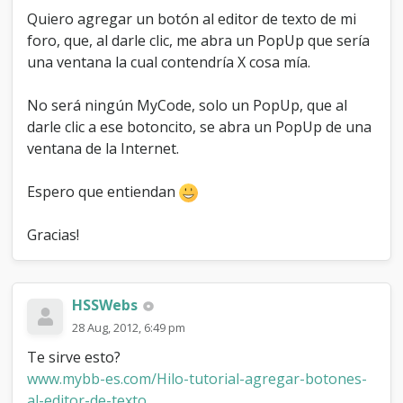
d
Quiero agregar un botón al editor de texto de mi
i
foro, que, al darle clic, me abra un PopUp que sería
t
una ventana la cual contendría X cosa mía.
o
r
No será ningún MyCode, solo un PopUp, que al
darle clic a ese botoncito, se abra un PopUp de una
ventana de la Internet.
Espero que entiendan
Gracias!
HSSWebs
28 Aug, 2012, 6:49 pm
Te sirve esto?
www.mybb-es.com/Hilo-tutorial-agregar-botones-
al-editor-de-texto