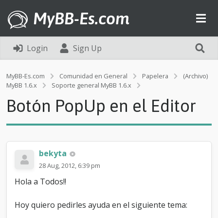
MyBB-Es.com
Login
Sign Up
MyBB-Es.com
Comunidad en General
Papelera
(Archivo)
B
MyBB 1.6.x
Soporte general MyBB 1.6.x
o
Botón PopUp en el Editor
t
ó
n
P
o
p
bekyta
U
28 Aug, 2012, 6:39 pm
p
e
Hola a Todos!!
n
e
Hoy quiero pedirles ayuda en el siguiente tema:
l
E