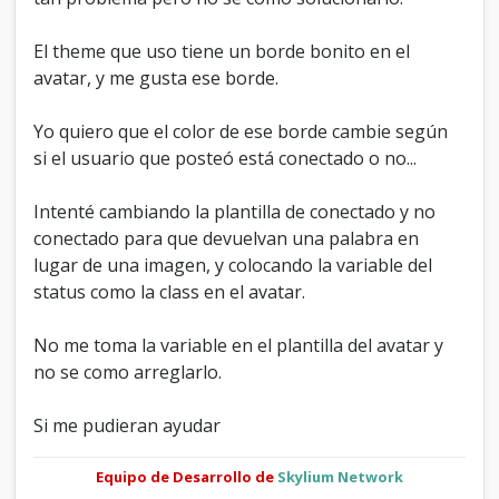
e
g
El theme que uso tiene un borde bonito en el
ú
avatar, y me gusta ese borde.
n
e
l
Yo quiero que el color de ese borde cambie según
s
si el usuario que posteó está conectado o no...
t
a
t
Intenté cambiando la plantilla de conectado y no
u
conectado para que devuelvan una palabra en
s
lugar de una imagen, y colocando la variable del
d
e
status como la class en el avatar.
c
o
No me toma la variable en el plantilla del avatar y
n
no se como arreglarlo.
e
x
i
Si me pudieran ayudar
ó
n
Equipo de Desarrollo de
Skylium Network
.