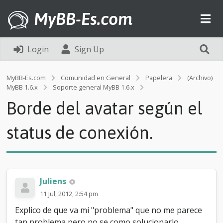
MyBB-Es.com
Login
Sign Up
MyBB-Es.com
Comunidad en General
Papelera
(Archivo)
B
MyBB 1.6.x
Soporte general MyBB 1.6.x
o
Borde del avatar según el
r
d
e
status de conexión.
d
e
l
a
v
Juliens
a
t
11 Jul, 2012, 2:54 pm
a
Explico de que va mi "problema" que no me parece
r
s
tan problema pero no se como solucionarlo.