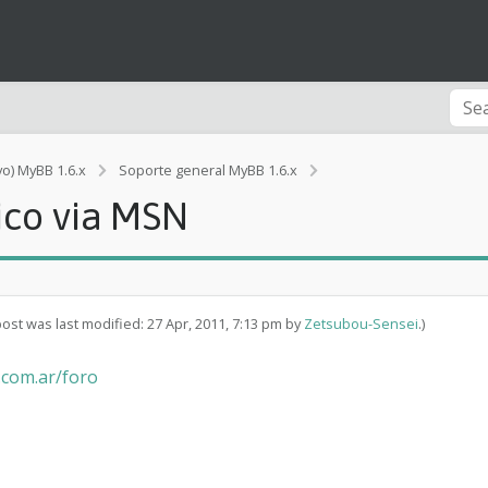
B
vo) MyBB 1.6.x
Soporte general MyBB 1.6.x
a
co via MSN
c
k
u
p
c
e
post was last modified: 27 Apr, 2011, 7:13 pm by
Zetsubou-Sensei
.)
m
a
o.com.ar/foro
n
a
l
a
u
t