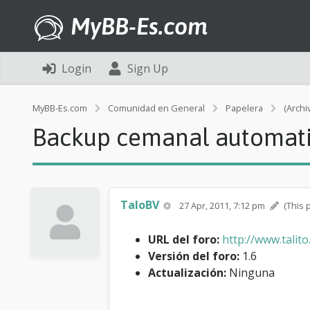
MyBB-Es.com
Login
Sign Up
MyBB-Es.com
Comunidad en General
Papelera
(Archi
Backup cemanal automati
TaloBV
27 Apr, 2011, 7:12 pm
(This 
URL del foro:
http://www.talit
Versión del foro:
1.6
Actualización:
Ninguna