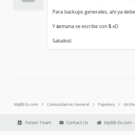
Para backups generales, ahi ya debes 
Y
s
emana se escribe con
S
xD
Saludos!.
MyBB-Es.com
Comunidad en General
Papelera
(Archi
Forum Team
Contact Us
MyBB-Es.com - 