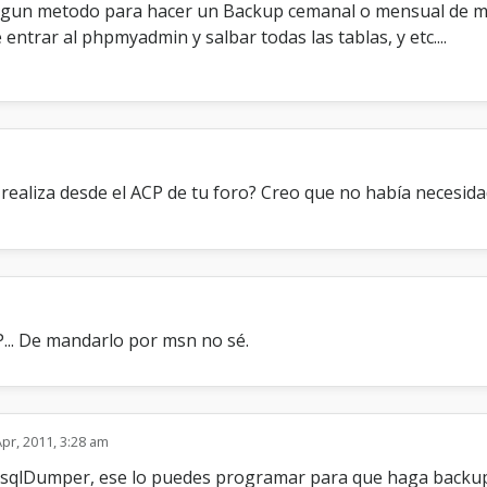
algun metodo para hacer un Backup cemanal o mensual de mi 
o
m
ntrar al phpmyadmin y salbar todas las tablas, y etc....
a
t
i
c
o
v
i
e realiza desde el ACP de tu foro? Creo que no había necesi
a
M
S
N
P... De mandarlo por msn no sé.
Apr, 2011, 3:28 am
ysqlDumper, ese lo puedes programar para que haga backup