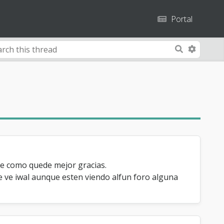
Portal
A
S
d
e
v
a
a
r
n
c
c
h
e
d
S
e
de como quede mejor gracias.
a
e ve iwal aunque esten viendo alfun foro alguna
r
c
h