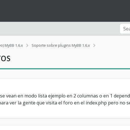
vo) MyBB 1.6.x
Soporte sobre plugins MyBB 1.6.x
[Ayuda]
ros
u
n
p
l
u
g
i
n
 se vean en modo lista ejemplo en 2 columnas o en 1 depen
p
a ver la gente que visita el foro en el index.php pero no s
a
r
a
s
u