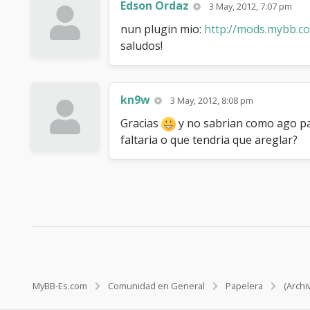
Edson Ordaz
3 May, 2012, 7:07 pm
nun plugin mio:
http://mods.mybb.c
saludos!
kn9w
3 May, 2012, 8:08 pm
Gracias
y no sabrian como ago par
faltaria o que tendria que areglar?
MyBB-Es.com
Comunidad en General
Papelera
(Archi