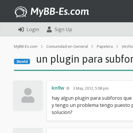
MyBB-Es.com
Login
Sign Up
MyBB-Es.com
Comunidad en General
Papelera
(Archi
un plugin para subfo
[Ayuda]
kn9w
3 May, 2012, 5:08 pm
hay algun plugin para subforos que
y tengo un problema tengo puesto par
solucion?