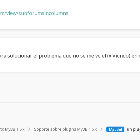
b
f
om/view/subforumsincolumns
o
r
o
s
a solucionar el problema que no se me ve el (x Viendo) en e
vo) MyBB 1.6.x
Soporte sobre plugins MyBB 1.6.x
un plu
[Ayuda]