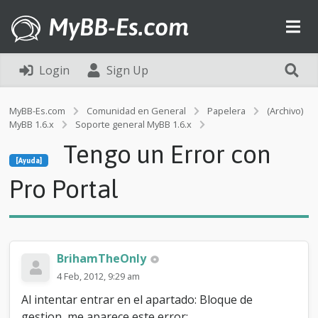
MyBB-Es.com
Login
Sign Up
MyBB-Es.com
Comunidad en General
Papelera
(Archivo)
MyBB 1.6.x
Soporte general MyBB 1.6.x
[Ayuda]
Tengo un Error con
T
[Ayuda]
e
n
Pro Portal
g
o
u
n
E
BrihamTheOnly
r
r
4 Feb, 2012, 9:29 am
o
Al intentar entrar en el apartado: Bloque de
r
c
gestion, me aparece este error: