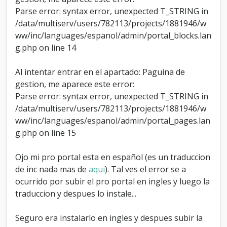
o
Parse error: syntax error, unexpected T_STRING in
n
/data/multiserv/users/782113/projects/1881946/w
P
ww/inc/languages/espanol/admin/portal_blocks.lan
r
o
g.php on line 14
P
o
Al intentar entrar en el apartado: Paguina de
r
t
gestion, me aparece este error:
a
Parse error: syntax error, unexpected T_STRING in
l
/data/multiserv/users/782113/projects/1881946/w
ww/inc/languages/espanol/admin/portal_pages.lan
g.php on line 15
Ojo mi pro portal esta en español (es un traduccion
de inc nada mas de
aqui
). Tal ves el error se a
ocurrido por subir el pro portal en ingles y luego la
traduccion y despues lo instale...
Seguro era instalarlo en ingles y despues subir la