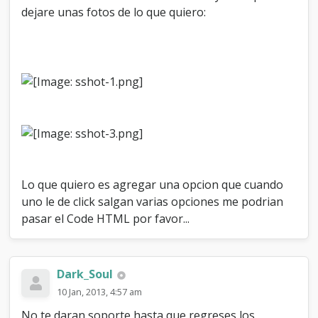
r
dejare unas fotos de lo que quiero:
o
t
r
a
o
p
c
i
o
n
a
l
h
Lo que quiero es agregar una opcion que cuando
e
uno le de click salgan varias opciones me podrian
a
pasar el Code HTML por favor...
d
e
r
Dark_Soul
10 Jan, 2013, 4:57 am
No te daran soporte hasta que regreses los