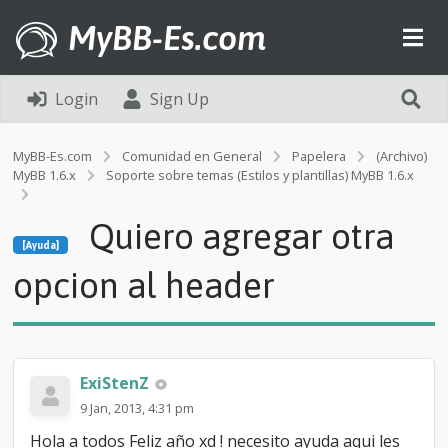
MyBB-Es.com
Login
Sign Up
MyBB-Es.com
Comunidad en General
Papelera
(Archivo)
MyBB 1.6.x
Soporte sobre temas (Estilos y plantillas) MyBB 1.6.x
[Ayuda]
Quiero agregar otra
Q
[Ayuda]
u
i
opcion al header
e
r
o
a
g
ExiStenZ
r
e
9 Jan, 2013, 4:31 pm
g
Hola a todos Feliz año xd ! necesito ayuda aqui les
a