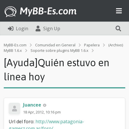
MyBB-Es.com
Login
Sign Up
MyBB-Es.com
Comunidad en General
Papelera
(Archivo)
[
MyBB 1.6.x
Soporte sobre plugins MyBB 1.6.x
A
[Ayuda]Quién estuvo en
y
u
d
línea hoy
a
]
Q
u
i
Juancee
é
n
18 Apr, 2012, 10:16 pm
e
Url del foro:
http://www.patagonia-
s
t
gamerz.com.ar/foro/