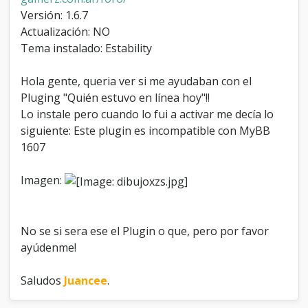
u
Versión: 1.6.7
v
Actualización: NO
o
Tema instalado: Estability
e
n
l
Hola gente, queria ver si me ayudaban con el
í
Pluging "Quién estuvo en línea hoy"!!
n
e
Lo instale pero cuando lo fui a activar me decía lo
a
siguiente: Este plugin es incompatible con MyBB
h
1607
o
y
Imagen:
No se si sera ese el Plugin o que, pero por favor
ayúdenme!
Saludos
Juancee
.