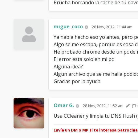
Prueba borrando la cache de tú nave
migue_coco
28 Nov, 2012, 11:44 am
Ya habia hecho eso yo antes, pero po
Algo se me escapa, porque es cosa d
He probado chrome desde un pc de m
El error esta solo en mi pc.
Alguna idea?
Algun archivo que se me halla podid
Gracias por la ayuda.
Omar G.
28 Nov, 2012, 11:52 am
(Th
Usa CCleaner y limpia tu DNS Flush (o
Envía un DM o MP si te interesa patrocin