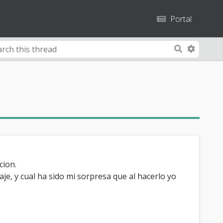
Portal
A
S
d
e
v
a
a
r
n
c
c
h
e
d
S
e
cion.
a
je, y cual ha sido mi sorpresa que al hacerlo yo
r
c
h