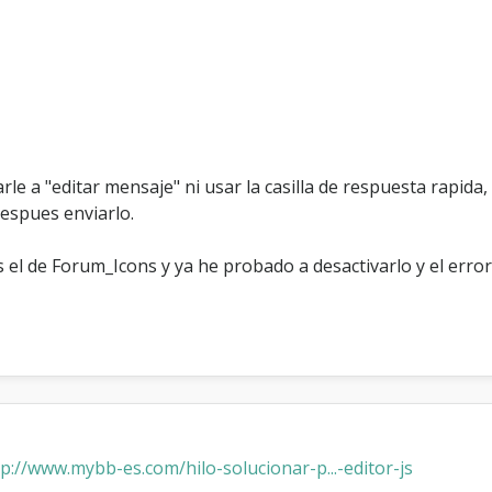
e
n
s
a
j
e
s
:
u
 a "editar mensaje" ni usar la casilla de respuesta rapida, 
n
despues enviarlo.
d
e
f
 el de Forum_Icons y ya he probado a desactivarlo y el error
i
n
e
d
tp://www.mybb-es.com/hilo-solucionar-p...-editor-js