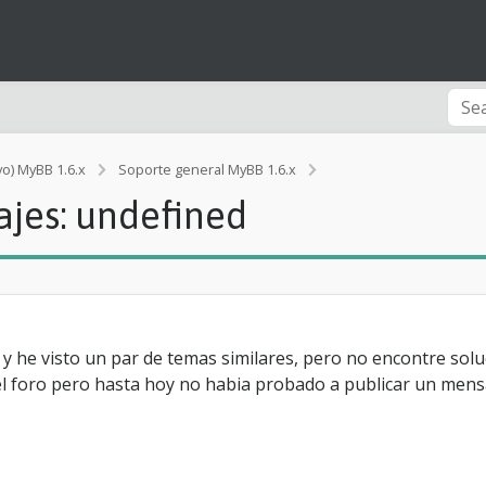
vo) MyBB 1.6.x
Soporte general MyBB 1.6.x
[Ayuda]
ajes: undefined
P
u
b
l
i
c
a
c
y he visto un par de temas similares, pero no encontre solu
i
 el foro pero hasta hoy no habia probado a publicar un mensa
o
n
d
e
m