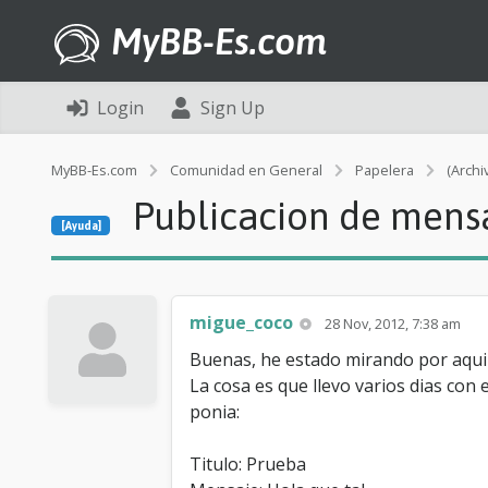
MyBB-Es.com
Login
Sign Up
MyBB-Es.com
Comunidad en General
Papelera
(Archi
Publicacion de mens
[Ayuda]
migue_coco
28 Nov, 2012, 7:38 am
Buenas, he estado mirando por aqui 
La cosa es que llevo varios dias con
ponia:
Titulo: Prueba