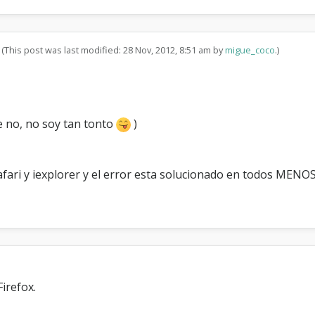
(This post was last modified: 28 Nov, 2012, 8:51 am by
migue_coco
.)
ue no, no soy tan tonto
)
afari y iexplorer y el error esta solucionado en todos MEN
irefox.