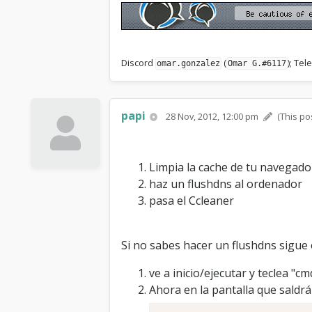
Discord
(
); Te
omar.gonzalez
Omar G.#6117
papi
28 Nov, 2012, 12:00 pm
(This po
Limpia la cache de tu navegado
haz un flushdns al ordenador
pasa el Ccleaner
Si no sabes hacer un flushdns sigue
ve a inicio/ejecutar y teclea "c
Ahora en la pantalla que saldrá