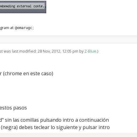
legram at
;
@omarugc
st was last modified: 28 Nov, 2012, 12:05 pm by
Z-Blue
.)
r (chrome en este caso)
 estos pasos
md" sin las comillas pulsando intro a continuación
 (negra) debes teclear lo siguiente y pulsar intro