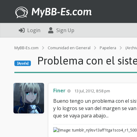
MyBB-Es.com
Login
Sign Up
MyBB-Es.com
Comunidad en General
Papelera
(Archi
Problema con el sist
[Ayuda]
Finer
13 Jul, 2012, 8:58 pm
Bueno tengo un problema con el sist
y lo logros se van del margen se van
que se vaya para abajo...