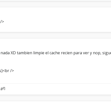
i
s
t
e
/>
m
a
d
e
l
o
g
 nada XD tambien limpie el cache recien para ver y nop, sigue
r
o
s
s}<br />