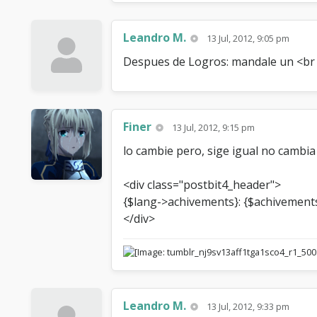
Leandro M.
13 Jul, 2012, 9:05 pm
Despues de Logros: mandale un <br 
Finer
13 Jul, 2012, 9:15 pm
lo cambie pero, sige igual no cambia
<div class="postbit4_header">
{$lang->achivements}: {$achivement
</div>
Leandro M.
13 Jul, 2012, 9:33 pm