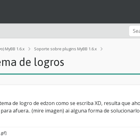
vo) MyBB 1.6.x
Soporte sobre plugins MyBB 1.6.x
[Ayuda]
ema de logros
P
r
o
b
l
e
m
a
ema de logro de edzon como se escriba XD, resulta que aho
c
 para afuera.. (mire imagen) ai alguna forma de solucionarlo
o
n
e
l
s