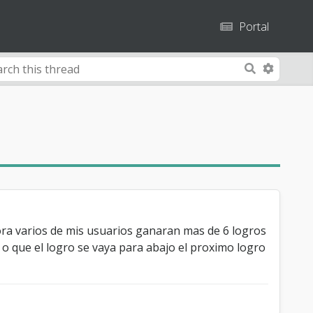
Portal
A
S
d
e
v
a
a
r
n
c
c
h
e
d
S
e
ra varios de mis usuarios ganaran mas de 6 logros
a
 o que el logro se vaya para abajo el proximo logro
r
c
h