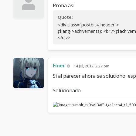
Proba asi
Quote:
<div class="postbit4_header">
{$lang->achivements}: <br />{$achivem
</div>
Finer
14 Jul, 2012, 2:27 pm
Si al parecer ahora se soluciono, e
Solucionado.