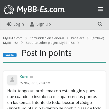
MyBB-Es.com
Login
Sign Up
MyBB-Es.com
Comunidad en General
Papelera
(Archivo)
MyBB 1.6.x
Soporte sobre plugins MyBB 1.6.x
[Ayuda]
Post in points
P
[Ayuda]
o
s
t
i
n
Kuro
p
25 Nov, 2011, 2:04 pm
o
i
Hola, tengo un problema con este plugin y pues
n
que cuando lo instalo no me aparecen los puntos
t
en los temas. Intente de todo, buscar el código
s
{$post['points_pip']} dentro de posbit_classic y todo