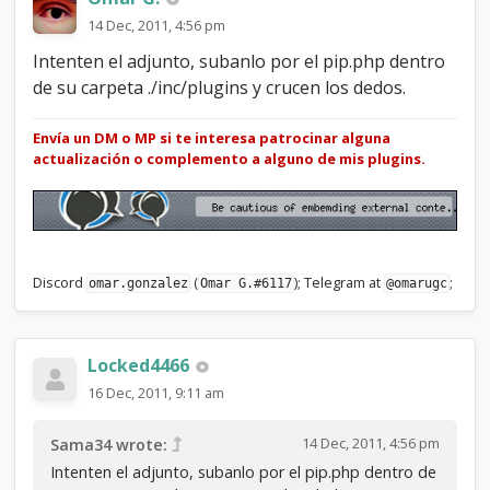
14 Dec, 2011, 4:56 pm
Intenten el adjunto, subanlo por el pip.php dentro
de su carpeta ./inc/plugins y crucen los dedos.
Envía un DM o MP si te interesa patrocinar alguna
actualización o complemento a alguno de mis plugins.
Discord
(
); Telegram at
;
omar.gonzalez
Omar G.#6117
@omarugc
Locked4466
16 Dec, 2011, 9:11 am
14 Dec, 2011, 4:56 pm
Sama34 wrote:
Intenten el adjunto, subanlo por el pip.php dentro de