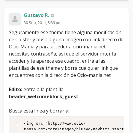
e
s
Gustavo R.
t
o
30 Sep, 2011, 5:39 pm
?
?
Seguramente ese theme tiene alguna modificación
de Cluster y puso alguna imagen con link directo de
Ocio-Mania y para acceder a ocio-mania.net
necesitas contraseña, asi que el servidor intenta
acceder y te aparece ese cuadro, entra a las
plantillas de ese theme y borra cualquier link que
encuentres con la dirección de Ocio-mania.net
Edito:
entra a la plantilla
header_welcomeblock_guest
Busca esta linea y borrarla:
<img src="http://www.ocio-
mania.net/foro/images/bluevo/navbits_start.gi