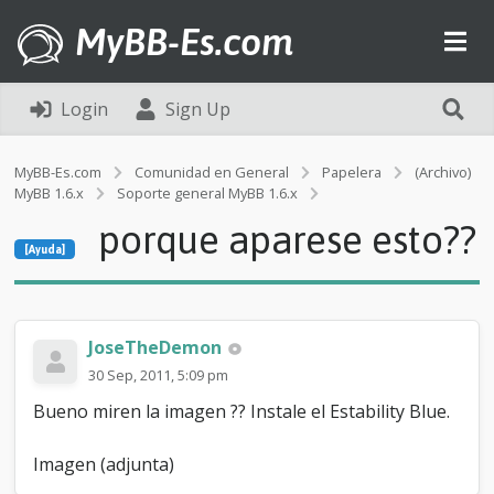
MyBB-Es.com
Login
Sign Up
MyBB-Es.com
Comunidad en General
Papelera
(Archivo)
MyBB 1.6.x
Soporte general MyBB 1.6.x
[Ayuda]
porque aparese esto??
p
[Ayuda]
o
r
q
u
e
JoseTheDemon
a
30 Sep, 2011, 5:09 pm
p
a
Bueno miren la imagen ?? Instale el Estability Blue.
r
e
Imagen (adjunta)
s
e