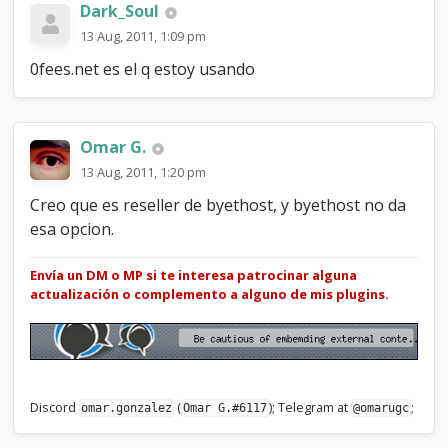
Dark_Soul
13 Aug, 2011, 1:09 pm
0fees.net es el q estoy usando
Omar G.
13 Aug, 2011, 1:20 pm
Creo que es reseller de byethost, y byethost no da
esa opcion.
Envía un DM o MP si te interesa patrocinar alguna
actualización o complemento a alguno de mis plugins.
Discord
(
); Telegram at
;
omar.gonzalez
Omar G.#6117
@omarugc