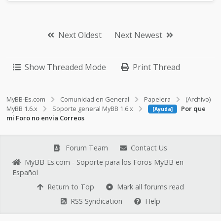
Next Oldest
Next Newest
Show Threaded Mode
Print Thread
MyBB-Es.com
Comunidad en General
Papelera
(Archivo)
MyBB 1.6.x
Soporte general MyBB 1.6.x
Por que
[Ayuda]
mi Foro no envia Correos
Forum Team
Contact Us
MyBB-Es.com - Soporte para los Foros MyBB en
Español
Return to Top
Mark all forums read
RSS Syndication
Help