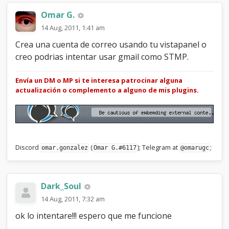
Omar G.
14 Aug, 2011, 1:41 am
Crea una cuenta de correo usando tu vistapanel o
creo podrias intentar usar gmail como STMP.
Envía un DM o MP si te interesa patrocinar alguna
actualización o complemento a alguno de mis plugins.
Discord
(
); Telegram at
;
omar.gonzalez
Omar G.#6117
@omarugc
Dark_Soul
14 Aug, 2011, 7:32 am
ok lo intentare!!! espero que me funcione