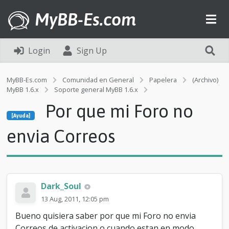
MyBB-Es.com
Login
Sign Up
MyBB-Es.com
Comunidad en General
Papelera
(Archivo)
MyBB 1.6.x
Soporte general MyBB 1.6.x
[Ayuda]
Por que mi Foro no
P
[Ayuda]
o
r
envia Correos
q
u
e
m
i
Dark_Soul
F
o
13 Aug, 2011, 12:05 pm
r
Bueno quisiera saber por que mi Foro no envia
o
n
Correos de activacion o cuando estan en modo