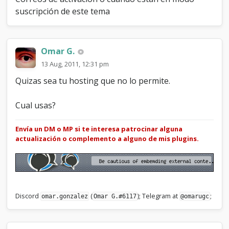
o
suscripción de este tema
e
n
v
i
Omar G.
a
13 Aug, 2011, 12:31 pm
C
o
Quizas sea tu hosting que no lo permite.
r
r
e
Cual usas?
o
s
Envía un DM o MP si te interesa patrocinar alguna
actualización o complemento a alguno de mis plugins.
Discord
(
); Telegram at
;
omar.gonzalez
Omar G.#6117
@omarugc