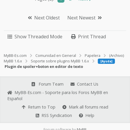
this.innerHTML = '<b>$1: </b><a 
href=\'#\' onClick=\'return 
false;\'>Mostrar</a>'; }" /><b>$1: </b>
<a href="#" onClick="return 
Next Oldest
Next Newest
false;">Mostrar</a></span></div><div 
class="quotecontent"><div 
style="display: none;">$2</div></div>
Show Threaded Mode
Print Thread
</div>
MyBB-Es.com
Comunidad en General
Papelera
(Archivo)
MyBB 1.6.x
Soporte sobre plugins MyBB 1.6.x
[Ayuda]
Plugin de spoiler+boton en editor de texto
Forum Team
Contact Us
MyBB-Es.com - Soporte para los Foros MyBB en
Español
Return to Top
Mark all forums read
RSS Syndication
Help
Forum software by
MyBB