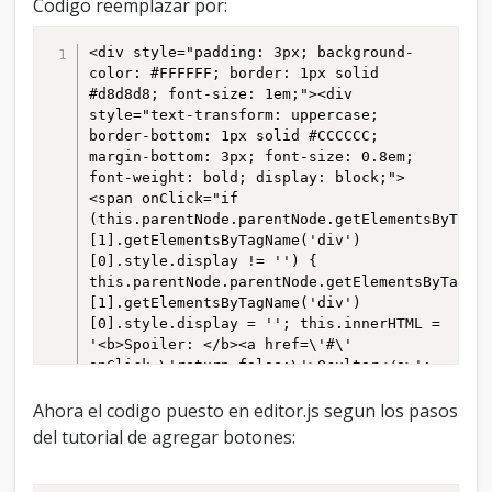
Codigo reemplazar por:
<div style="padding: 3px; background-
color: #FFFFFF; border: 1px solid 
#d8d8d8; font-size: 1em;"><div 
style="text-transform: uppercase; 
border-bottom: 1px solid #CCCCCC; 
margin-bottom: 3px; font-size: 0.8em; 
font-weight: bold; display: block;">
<span onClick="if 
(this.parentNode.parentNode.getElementsByTagN
[1].getElementsByTagName('div')
[0].style.display != '') {  
this.parentNode.parentNode.getElementsByTagNa
[1].getElementsByTagName('div')
[0].style.display = ''; this.innerHTML = 
'<b>Spoiler: </b><a href=\'#\' 
onClick=\'return false;\'>Ocultar</a>'; 
} else { 
this.parentNode.parentNode.getElementsByTagNa
Ahora el codigo puesto en editor.js segun los pasos
[1].getElementsByTagName('div')
del tutorial de agregar botones:
[0].style.display = 'none'; 
this.innerHTML = '<b>Spoiler: </b><a 
href=\'#\' onClick=\'return 