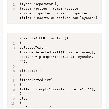
{type: 'separator'},

false;\'>Mostrar</a>'; }" /><b>Spoiler: 
{type: 'button', name: 'spoiler', 
</b><a href="#" onClick="return 
sprite: 'spoiler', insert: 'spoiler', 
false;">Mostrar</a></span></div><div 
title: "Inserta un spoiler con leyenda"}
class="quotecontent"><div 
style="display: none;">$1</div></div>
</div>
insertSPOILER: function()

{

selectedText = 
this.getSelectedText($(this.textarea));

spoiler = prompt("Inserta la leyenda", 
"");

if(spoiler)

{

if(!selectedText)

{

title = prompt("Inserta tu texto", "");

}

else

{

title = selectedText;
