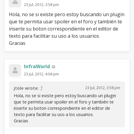
e
23 Jul, 2012, 3:58 pm
r
Hola, no se si existe pero estoy buscando un plugin
+
b
que te permita usar spoiler en el foro y también te
o
inserte su boton correspondiente en el editor de
t
texto para facilitar su uso a los usuarios.
o
Gracias
n
e
n
e
InfraWorld
d
i
23 Jul, 2012, 4:04 pm
t
o
23 Jul, 2012, 3:58 pm
jtole wrote:
r
d
Hola, no se si existe pero estoy buscando un plugin
e
que te permita usar spoiler en el foro y también te
t
inserte su boton correspondiente en el editor de
e
texto para facilitar su uso a los usuarios.
x
Gracias
t
o