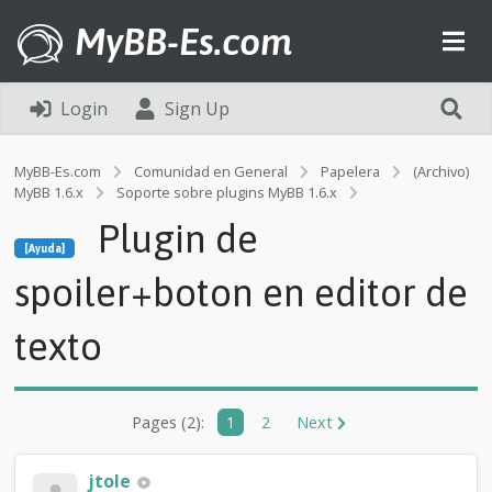
MyBB-Es.com
Login
Sign Up
MyBB-Es.com
Comunidad en General
Papelera
(Archivo)
MyBB 1.6.x
Soporte sobre plugins MyBB 1.6.x
[Ayuda]
Plugin de
P
[Ayuda]
l
u
spoiler+boton en editor de
g
i
texto
n
d
e
s
p
Pages (2):
1
2
Next
o
i
jtole
l