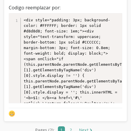
Codigo reemplazar por:
<div style="padding: 3px; background-
color: #FFFFFF; border: 1px solid 
#d8d8d8; font-size: 1em;"><div 
style="text-transform: uppercase; 
border-bottom: 1px solid #CCCCCC; 
margin-bottom: 3px; font-size: 0.8em; 
font-weight: bold; display: block;">
<span onClick="if 
(this.parentNode.parentNode.getElementsByTagN
[1].getElementsByTagName('div')
[0].style.display != '') {  
this.parentNode.parentNode.getElementsByTagNa
[1].getElementsByTagName('div')
[0].style.display = ''; this.innerHTML = 
'<b>$1: </b><a href=\'#\' 
onClick=\'return false;\'>Ocultar</a>'; 
} else { 
this.parentNode.parentNode.getElementsByTagNa
[1].getElementsByTagName('div')
[0].style.display = 'none'; 
Pages (2):
1
2
Next