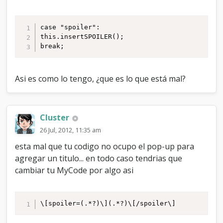
}

if(title)

case "spoiler":

{

this.insertSPOILER();

this.performInsert("
break;
[spoiler="+spoiler+"]"+title+"
[/spoiler]", "", true, false);

}

Asi es como lo tengo, ¿que es lo que está mal?
else

{

this.performInsert("[spoiler]"+spoiler+"
[/spoiler]", "", true, false);

Cluster
}

26 Jul, 2012, 11:35 am
}

},
esta mal que tu codigo no ocupo el pop-up para
agregar un titulo... en todo caso tendrias que
cambiar tu MyCode por algo asi
\[spoiler=(.*?)\](.*?)\[/spoiler\]