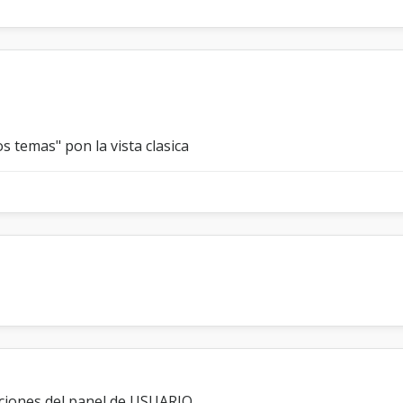
!
os temas" pon la vista clasica
ciones del panel de USUARIO