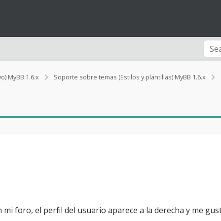
vo) MyBB 1.6.x
Soporte sobre temas (Estilos y plantillas) MyBB 1.6.x
f
i
l
l
mi foro, el perfil del usuario aparece a la derecha y me gus