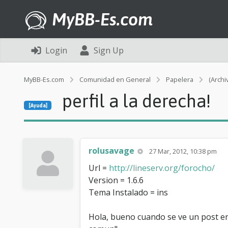
MyBB-Es.com
Login
Sign Up
MyBB-Es.com
Comunidad en General
Papelera
(Archi
perfil a la derecha!
[Ayuda]
rolusavage
27 Mar, 2012, 10:38 pm
Url =
http://lineserv.org/forocho/
Version = 1.6.6
Tema Instalado = ins
Hola, bueno cuando se ve un post en 