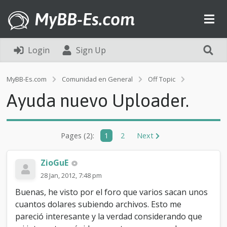
MyBB-Es.com
Login
Sign Up
A
MyBB-Es.com
Comunidad en General
Off Topic
y
Ayuda nuevo Uploader.
u
d
a
n
Pages (2):
1
2
Next
u
e
v
ZioGuE
o
U
28 Jan, 2012, 7:48 pm
p
Buenas, he visto por el foro que varios sacan unos
l
cuantos dolares subiendo archivos. Esto me
o
a
pareció interesante y la verdad considerando que
d