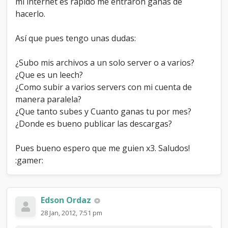
mi internet es rápido me entraron ganas de
e
hacerlo.
r
.
Así que pues tengo unas dudas:
¿Subo mis archivos a un solo server o a varios?
¿Que es un leech?
¿Como subir a varios servers con mi cuenta de
manera paralela?
¿Que tanto subes y Cuanto ganas tu por mes?
¿Donde es bueno publicar las descargas?
Pues bueno espero que me guien x3. Saludos!
:gamer:
Edson Ordaz
28 Jan, 2012, 7:51 pm