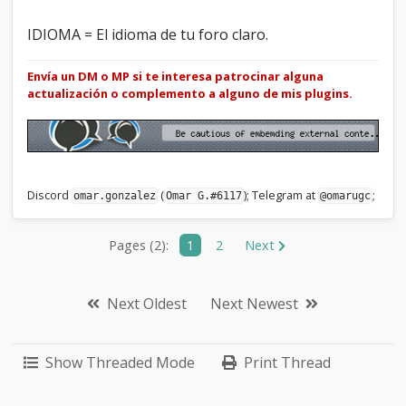
				</div>

{$post['button_report']}
				<div 
{$post['button_warn']}
IDIOMA = El idioma de tu foro claro.
class="post_management_buttons 
{$post['button_reply_pm']}
float_right">{$post['button_edit']}
{$post['button_replyall_pm']}
{$post['button_quickdelete']}
Envía un DM o MP si te interesa patrocinar alguna
{$post['button_forward_pm']}
{$post['button_quote']}{$post['thanks']}
actualización o complemento a alguno de mis plugins.
{$post['button_delete_pm']}</td>

{$post['button_multiquote']}
			</tr>

{$post['button_report']}
		</table>

{$post['button_warn']}
	</td>

{$post['button_reply_pm']}
</tr>{$post['thxdsp_inline']}

{$post['button_replyall_pm']}
</table>{$post['thxdsp_outline']}
{$post['button_forward_pm']}
Discord
(
); Telegram at
;
omar.gonzalez
Omar G.#6117
@omarugc
{$post['button_delete_pm']}

				</div>

			</td>

Pages (2):
1
2
Next
		</tr>{$post['thxdsp_inline']}

	</tbody>

</table>{$post['thxdsp_outline']}
Next Oldest
Next Newest
Show Threaded Mode
Print Thread