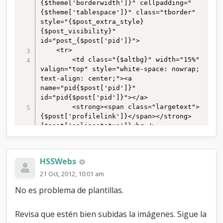
{$theme['borderwidth']}" cellpadding="
{$theme['tablespace']}" class="tborder" 
		<tr>

style="{$post_extra_style} 
			<td class="trow1 
{$post_visibility}" 
{$unapproved_shade}">

id="post_{$post['pid']}">

				<table cellspacing="0" 
	<tr>

cellpadding="0" border="0" style="width: 
		<td class="{$altbg}" width="15%" 
100%;">

valign="top" style="white-space: nowrap; 
					<tr>

text-align: center;"><a 
						<td 
name="pid{$post['pid']}" 
class="post_avatar" width="1" style="
id="pid{$post['pid']}"></a>

{$post['avatar_padding']}">

		<strong><span class="largetext">
							{$post['useravatar']}

{$post['profilelink']}</span></strong> 
						</td>

{$post['onlinestatus']}<br />

						<td 
		<span class="smalltext">

class="post_author">

			{$post['usertitle']}<br />

							<strong>
			{$post['userstars']}

<span class="largetext">
HSSWebs
			{$post['groupimage']}

{$post['profilelink']}</span></strong> 
			{$post['useravatar']}<br />

21 Oct, 2012, 10:01 am
{$post['onlinestatus']}<br />

			{$post['user_details']}
							<span 
No es problema de plantillas.
{$post['nivel_actividad']}

class="smalltext">

		</span>

								{$post['usertitle']}
	</td>

Revisa que estén bien subidas la imágenes. Sigue la
<br />

	<td class="{$altbg}" valign="top">
