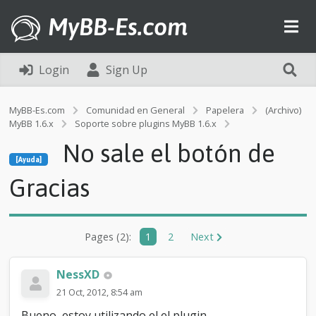
MyBB-Es.com
Login
Sign Up
MyBB-Es.com
Comunidad en General
Papelera
(Archivo)
MyBB 1.6.x
Soporte sobre plugins MyBB 1.6.x
[Ayuda]
No sale el botón de
N
[Ayuda]
o
s
Gracias
a
l
e
e
Pages (2):
1
2
Next
l
b
o
NessXD
t
21 Oct, 2012, 8:54 am
ó
n
Bueno, estoy utilizando el el plugin