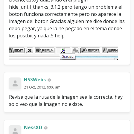
d
hide_until_thanks_3.1.2 pero tengo un problema el
e
boton funciona correctamente pero no aparece la
G
r
imagen del boton Gracias alguien me dice donde las
a
debo pegar, ya que la he pegado en el tema donde
c
los postbit y nada :S help.
i
a
s
HSSWebs
21 Oct, 2012, 9:06 am
Revisa que la ruta de la imagen sea la correcta, hay
solo veo que la imagen no existe.
NessXD