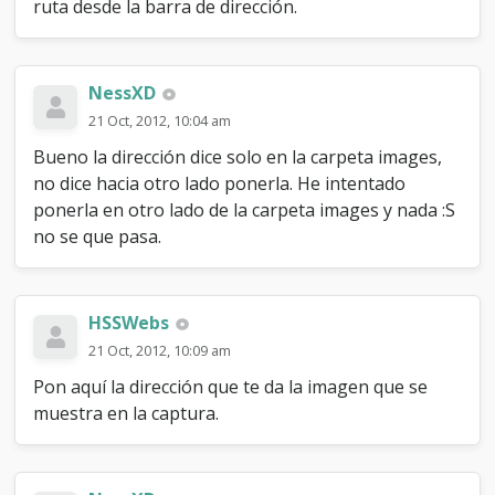
ruta desde la barra de dirección.
								{$post['userstars']}

		<table width="100%">

								{$post['groupimage']}

			<tr><td>{$post['posturl']}
							</span>

<span class="smalltext"><strong>
						</td>

{$post['icon']}{$post['subject']} 
NessXD
						<td 
{$post['subject_extra']}</strong></span>

class="smalltext post_author_info" 
21 Oct, 2012, 10:04 am
			<br />

width="165">

			<div id="pid_{$post['pid']}" 
							{$post['user_details']}
Bueno la dirección dice solo en la carpeta images,
class="post_body">

{$post['nivel_actividad']}

no dice hacia otro lado ponerla. He intentado
				{$post['message']}

						</td>

			</div>

ponerla en otro lado de la carpeta images y nada :S
					</tr>

			{$post['attachments']}

no se que pasa.
				</table>

			{$post['signature']}

			</td>

			<div style="text-align: 
		</tr>

right; vertical-align: bottom;" 
id="post_meta_{$post['pid']}">

HSSWebs
		<tr>

				<div 
			<td class="trow2 
21 Oct, 2012, 10:09 am
id="edited_by_{$post['pid']}">
post_content {$unapproved_shade}">

{$post['editedmsg']}</div>

Pon aquí la dirección que te da la imagen que se
				<span class="smalltext">
				{$post['iplogged']}

<strong>{$post['icon']}
muestra en la captura.
			</div>

{$post['subject']} 
		</td></tr>

{$post['subject_extra']}</strong></span>

	</table>

</td>

				<div class="post_body" 