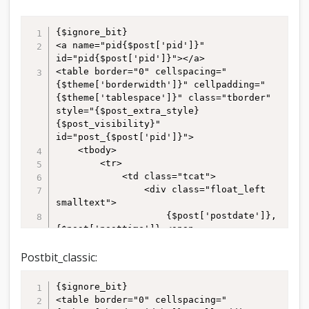
{$ignore_bit}

<a name="pid{$post['pid']}" 
id="pid{$post['pid']}"></a>

<table border="0" cellspacing="
{$theme['borderwidth']}" cellpadding="
{$theme['tablespace']}" class="tborder" 
style="{$post_extra_style} 
{$post_visibility}" 
id="post_{$post['pid']}">

	<tbody>

		<tr>

			<td class="tcat">

				<div class="float_left 
smalltext">

					{$post['postdate']}, 
{$post['posttime']} <span 
id="edited_by_{$post['pid']}">
{$post['editedmsg']}</span>

Postbit_classic:
				</div>

				{$post['posturl']}

{$ignore_bit}

			</td>

<table border="0" cellspacing="
		</tr>
