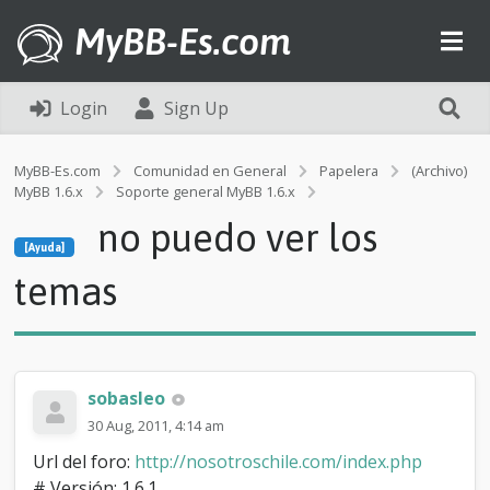
MyBB-Es.com
Login
Sign Up
MyBB-Es.com
Comunidad en General
Papelera
(Archivo)
MyBB 1.6.x
Soporte general MyBB 1.6.x
[Ayuda]
no puedo ver los
n
[Ayuda]
o
p
temas
u
e
d
o
v
sobasleo
e
r
30 Aug, 2011, 4:14 am
l
Url del foro:
http://nosotroschile.com/index.php
o
s
# Versión: 1.6.1