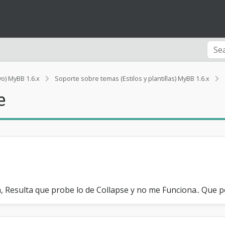
vo) MyBB 1.6.x
Soporte sobre temas (Estilos y plantillas) MyBB 1.6.x
e
i
 Resulta que probe lo de Collapse y no me Funciona.. Que pod
l
l