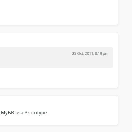
a
p
s
e
25 Oct, 2011, 8:19 pm
o MyBB usa Prototype..