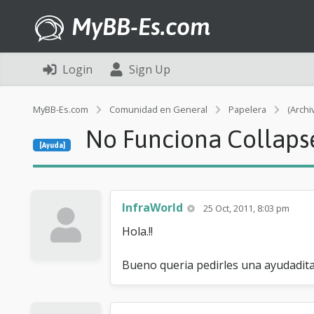
MyBB-Es.com
Login
Sign Up
MyBB-Es.com
Comunidad en General
Papelera
(Archi
No Funciona Collaps
[Ayuda]
InfraWorld
25 Oct, 2011, 8:03 pm
Hola.!!
Bueno queria pedirles una ayudadita,