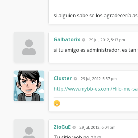
si alguien sabe se los agradecería a
Galbatorix
29 Jul, 2012, 5:13 pm
si tu amigo es administrador, es tan 
Cluster
29 Jul, 2012, 5:57 pm
http://www.mybb-es.com/Hilo-me-saqu
ZioGuE
29 Jul, 2012, 6:04 pm
Tu sitio web no abre.