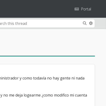
Portal
A
S
d
e
v
a
a
r
n
c
c
h
e
d
S
e
inistrador y como todavía no hay gente ni nada
a
r
c
n y no me deja logearme ¿como modifico mi cuenta
h