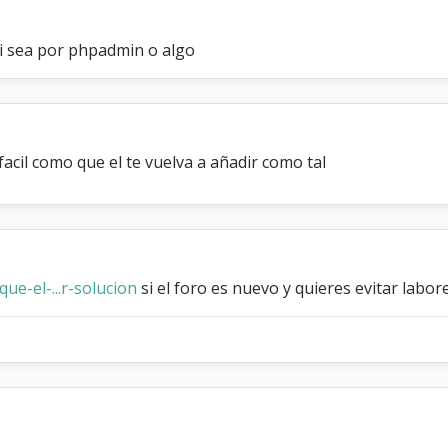
e
a
si sea por phpadmin o algo
d
m
i
n
i
s
facil como que el te vuelva a añadir como tal
t
r
a
d
o
r
e
e-el-...r-solucion
si el foro es nuevo y quieres evitar labor
s