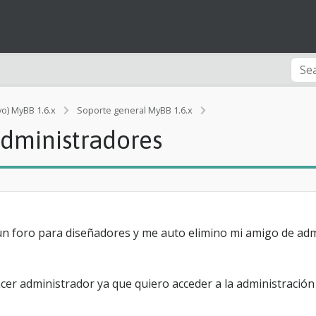
vo) MyBB 1.6.x
Soporte general MyBB 1.6.x
[Ayuda]
administradores
m
e
a
u
t
o
e
l
n foro para diseñadores y me auto elimino mi amigo de adm
i
m
i
er administrador ya que quiero acceder a la administració
n
e
d