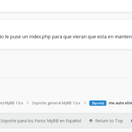
l sitio le puse un index.php para que vieran que esta en mant
vo) MyBB 1.6.x
Soporte general MyBB 1.6.x
me auto eli
[Ayuda]
Soporte para los Foros MyBB en Español
Return to Top