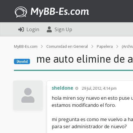
MyBB-Es.com
Login
Sign Up
MyBB-Es.com
Comunidad en General
Papelera
(Archi
me auto elimine de 
[Ayuda]
sheldone
29 Jul, 2012, 4:14 pm
hola miren soy nuevo en esto puse u
estamos modificando el foro.
mi pregunta es como me vuelvo a hac
para ser administrador de nuevo?