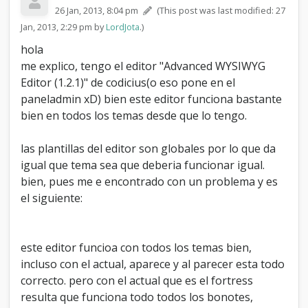
d
26 Jan, 2013, 8:04 pm
(This post was last modified: 27
a
Jan, 2013, 2:29 pm by
LordJota
.)
d
d
hola
e
me explico, tengo el editor "Advanced WYSIWYG
e
Editor (1.2.1)" de codicius(o eso pone en el
d
paneladmin xD) bien este editor funciona bastante
i
t
bien en todos los temas desde que lo tengo.
o
r
las plantillas del editor son globales por lo que da
W
igual que tema sea que deberia funcionar igual.
Y
S
bien, pues me e encontrado con un problema y es
I
el siguiente:
W
Y
G
c
este editor funcioa con todos los temas bien,
o
incluso con el actual, aparece y al parecer esta todo
n
correcto. pero con el actual que es el fortress
e
l
resulta que funciona todo todos los bonotes,