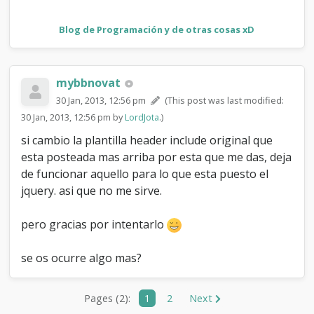
ver=1603"
>
<
/
script
>
<
script
type
=
"text/javascript"
Blog de Programación y de otras cosas xD
src
=
"
{
$mybb
-
>
settings
[
'bburl'
]
}
/jscripts/general.js?
ver=1603"
>
<
/
script
>
mybbnovat
<
script
type
=
"text/javascript"
src
=
"
{
$mybb
-
30 Jan, 2013, 12:56 pm
(This post was last modified:
>
settings
[
'bburl'
]
}
/jscripts/popup_menu.js?
30 Jan, 2013, 12:56 pm by
LordJota
.)
ver=1600"
>
<
/
script
>
si cambio la plantilla header include original que
<
script
type
=
"text/javascript
src="
http
:
//ajax.googleapis.com/ajax/libs/jqu
esta posteada mas arriba por esta que me das, deja
</script>
de funcionar aquello para lo que esta puesto el
<
script
type
=
"text/javascript"
>
jquery. asi que no me sirve.
/**
*
Modal
Boxes
JS
*
pero gracias por intentarlo
*
@author
Euan
T.
<euan@euantor.com>
*
@version
1.0.0
se os ocurre algo mas?
*/
jQuery
.
noConflict
(
)
;
Pages (2):
1
2
Next
jQuery
(
document
)
.
ready
(
function
(
$
)