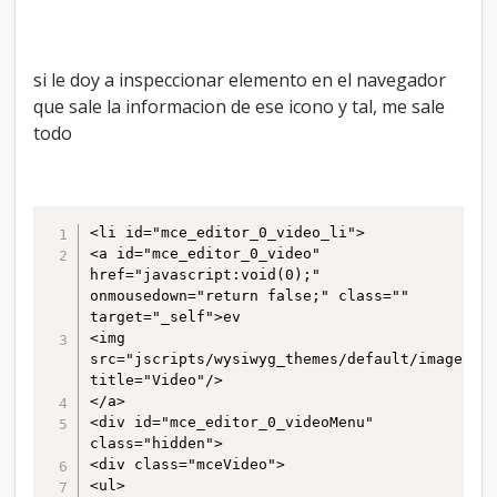
si le doy a inspeccionar elemento en el navegador
que sale la informacion de ese icono y tal, me sale
todo
<li id="mce_editor_0_video_li">

<a id="mce_editor_0_video" 
href="javascript:void(0);" 
onmousedown="return false;" class="" 
target="_self">ev

<img 
src="jscripts/wysiwyg_themes/default/images/vi
title="Video"/>

</a>

<div id="mce_editor_0_videoMenu" 
class="hidden">

<div class="mceVideo">

<ul>
