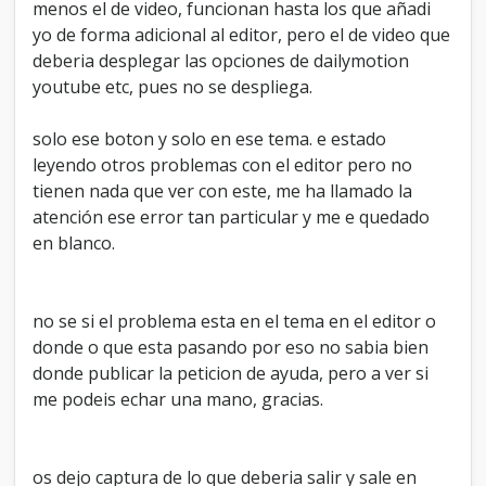
t
menos el de video, funcionan hasta los que añadi
e
yo de forma adicional al editor, pero el de video que
m
deberia desplegar las opciones de dailymotion
a
F
youtube etc, pues no se despliega.
o
r
solo ese boton y solo en ese tema. e estado
t
leyendo otros problemas con el editor pero no
r
e
tienen nada que ver con este, me ha llamado la
s
atención ese error tan particular y me e quedado
s
en blanco.
?
no se si el problema esta en el tema en el editor o
donde o que esta pasando por eso no sabia bien
donde publicar la peticion de ayuda, pero a ver si
me podeis echar una mano, gracias.
os dejo captura de lo que deberia salir y sale en