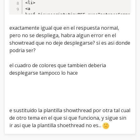
<li>

<a 
href="javascript:tinyMCE.execInstanceCommand('
title="Dailymotion">

</li>

exactamente igual que en el respuesta normal,
<li>

pero no se despliega, habra algun error en el
<a 
showtread que no deje desplegarse? si es asi donde
href="javascript:tinyMCE.execInstanceCommand('
podria ser?
title="Google Video">

</li>

<li>

el cuadro de colores que tambien deberia
<a 
desplegarse tampoco lo hace
href="javascript:tinyMCE.execInstanceCommand('
title="MetaCafe">

</li>

<li>

<a 
href="javascript:tinyMCE.execInstanceCommand('
e sustituido la plantilla showthread por otra tal cual
title="MySpace TV">

</li>

de otro tema en el que si que funciona, y sigue sin
<li>

ir asi que la plantilla shoethread no es...
<a 
href="javascript:tinyMCE.execInstanceCommand('
title="Vimeo">
