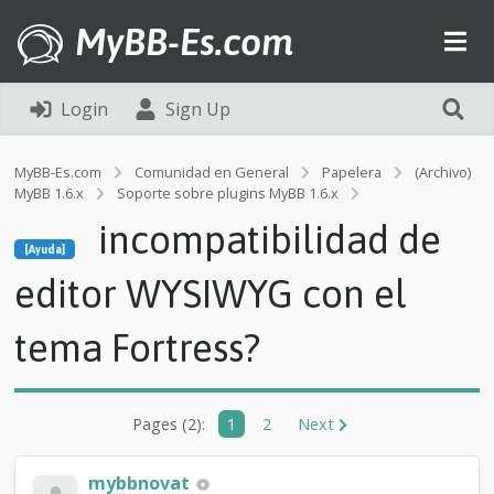
MyBB-Es.com
Login
Sign Up
MyBB-Es.com
Comunidad en General
Papelera
(Archivo)
MyBB 1.6.x
Soporte sobre plugins MyBB 1.6.x
[Ayuda]
incompatibilidad de
i
[Ayuda]
n
c
editor WYSIWYG con el
o
m
tema Fortress?
p
a
t
i
b
Pages (2):
1
2
Next
i
l
mybbnovat
i