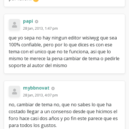
>saving_changes}'
;
var
use_xmlhttprequest
=
"
{
$mybb
-
>
settings
[
'use_xmlhttprequest'
]
}
"
;
var
my_post_key
=
"
{
$mybb
-
papi
>
post_code
}
"
;
28 Jan, 2013, 1:47 pm
var
imagepath
=
"
{
$theme
[
'imgdir'
]
}
"
;
que yo sepa no hay ningun editor wisiwyg que sea
//
-->
100% confiable, pero por lo que dices es con ese
<
/
script
>
tema con el unico que no te funciona, asi que lo
{
$newpmmsg
}
mismo te merece la pena cambiar de tema o pedirle
<
script
type
=
"text/javascript"
soporte al autor del mismo
src
=
"http://ajax.googleapis.com/ajax/libs/jqu
<
/
script
>
<
script
type
=
"text/javascript"
>
jQuery
.
noConflict
(
)
;
mybbnovat
<
/
script
>
28 Jan, 2013, 4:07 pm
no, cambiar de tema no, que no sabes lo que ha
costado llegar a un consenso desde que hicimos el
foro hace casi dos años y po fin este parece que es
para todos los gustos.