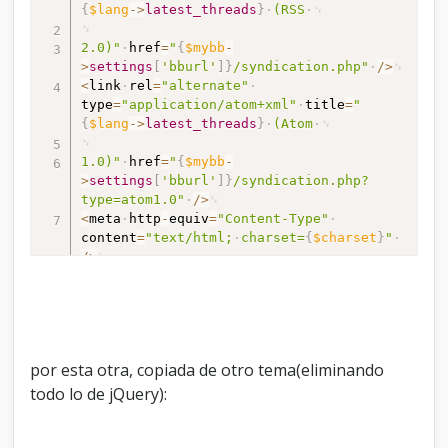
{
$lang
-
>
latest_threads
}
(RSS
2.0)"
href
=
"
{
$mybb
-
>
settings
[
'bburl'
]
}
/syndication.php"
/
>
<
link
rel
=
"alternate"
type
=
"application/atom+xml"
title
=
"
{
$lang
-
>
latest_threads
}
(Atom
1.0)"
href
=
"
{
$mybb
-
>
settings
[
'bburl'
]
}
/syndication.php?
type=atom1.0"
/
>
<
meta
http
-
equiv
=
"Content-Type"
content
=
"text/html;
charset=
{
$charset
}
"
/
>
<
meta
http
-
equiv
=
"Content-Script-Type"
content
=
"text/javascript"
/
>
<
script
type
=
"text/javascript"
src
=
"
{
$mybb
-
por esta otra, copiada de otro tema(eliminando
>
settings
[
'bburl'
]
}
/jscripts/prototype.js?
ver=1603"
>
<
/
script
>
todo lo de jQuery):
<
script
type
=
"text/javascript"
src
=
"
{
$mybb
-