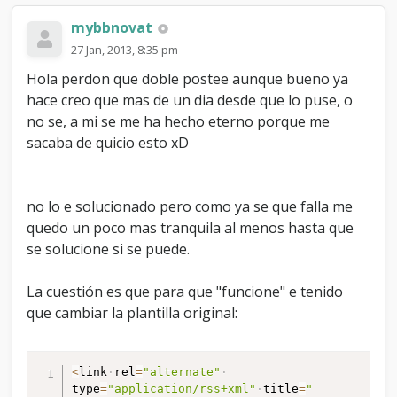
</li>

mybbnovat
<li>

27 Jan, 2013, 8:35 pm
<a 
href="javascript:tinyMCE.execInstanceCommand('
Hola perdon que doble postee aunque bueno ya
title="Yahoo Video">

hace creo que mas de un dia desde que lo puse, o
</li>

<li>

no se, a mi se me ha hecho eterno porque me
<a 
sacaba de quicio esto xD
href="javascript:tinyMCE.execInstanceCommand('
title="YouTube">

</li>

</ul>
no lo e solucionado pero como ya se que falla me
quedo un poco mas tranquila al menos hasta que
se solucione si se puede.
La cuestión es que para que "funcione" e tenido
que cambiar la plantilla original:
<
link
rel
=
"alternate"
type
=
"application/rss+xml"
title
=
"