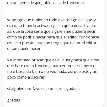
{
<
script
type
=
"text/javascript"
src
=
"
en un menu desplegable, deja de funcionar.
{
$mybb
//
-
Make
the
jQuery
modal
login
redirect
>
settings
you
[
'bburl'
back
]
to
}
/jscripts/general.js?
the
page
you're
currently
ver=1400"
>
on
<
/
script
//
>
supongo que teniendo todo ese codigo del jquery
<
script
$
(
'#loginModal
type
=
"text/javascript"
src
=
"
input[name="url"]'
{
$mybb
-
)
.
attr
(
"value"
,
es como tenerlo activado y si lo quito desactivado.
window
>
settings
.
location
[
'bburl'
)
;
]
}
/jscripts/popup_menu.js?
asi que la cosa seria que alguien me pudiera decir
ver=1400"
//
/Login
>
<
/
script
redirect
>
//
como se podria hacer para que el editor funcionase
{
$stylesheets
}
con eso puesto, aunque tenga que editar el editor.
<
script
//
Modal
type
=
Boxes
"text/javascript"
//
>
<
!
--
$
(
'a[name="modal"]'
)
.
on
(
'click'
,
o que puedo hacer.
function
var
(
cookieDomain
event
)
=
"
{
$mybb
-
>
settings
{
[
'cookiedomain'
]
}
"
;
y e intentado buscar que es el jquery para que sirve
var
event
cookiePath
.
preventDefault
=
"
{
$mybb
(
-
)
;
que hace como funciona, para entenderlo, pero o
>
settings
[
'cookiepath'
]
}
"
;
var
var
cookiePrefix
target
=
=
"
{
$mybb
-
no e buscado bien o no veo nada, asi que estoy un
$
>
(
settings
this
)
.
attr
[
'cookieprefix'
(
'rel'
)
;
]
}
"
;
poco como a oscuras.
var
deleteevent_confirm
=
"
{
$lang
-
>
deleteevent_confirm
//
Set
up
the
}
"
shadowing
;
var
var
removeattach_confirm
maskHeight
=
=
"
{
$lang
-
si alguien por favor me pudiera ayudar....
$
>
(
removeattach_confirm
document
)
.
height
(
)
;
}
"
;
var
var
loading_text
maskWidth
=
=
'{$lang-
gracias
$
>ajax_loading}'
(
window
)
.
width
(
;
)
;
var
$
saving_changes
(
'#mask'
)
.
css
(
{
=
'width'
'{$lang-
: