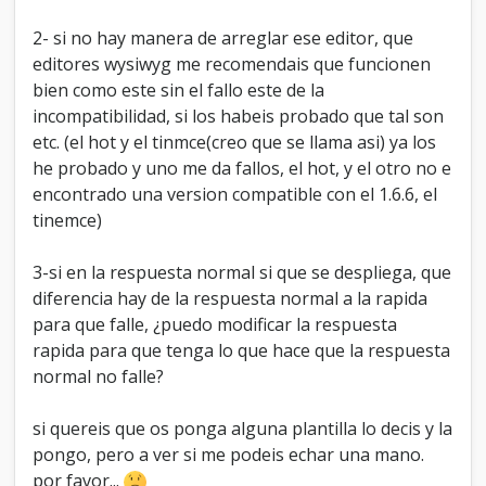
$
(
'#mask'
)
.
on
(
'click'
,
function
(
)
{
2- si no hay manera de arreglar ese editor, que
$
(
this
)
.
hide
(
)
;
editores wysiwyg me recomendais que funcionen
$
(
'.modalBox'
)
.
hide
(
)
;
}
)
;
bien como este sin el fallo este de la
//
/Modal
Boxes
//
incompatibilidad, si los habeis probado que tal son
}
)
;
etc. (el hot y el tinmce(creo que se llama asi) ya los
<
/
script
>
he probado y uno me da fallos, el hot, y el otro no e
{
$stylesheets
}
<
script
type
=
"text/javascript"
>
encontrado una version compatible con el 1.6.6, el
<
!
--
tinemce)
var
cookieDomain
=
"
{
$mybb
-
>
settings
[
'cookiedomain'
]
}
"
;
3-si en la respuesta normal si que se despliega, que
var
cookiePath
=
"
{
$mybb
-
>
settings
[
'cookiepath'
]
}
"
;
diferencia hay de la respuesta normal a la rapida
var
cookiePrefix
=
"
{
$mybb
-
para que falle, ¿puedo modificar la respuesta
>
settings
[
'cookieprefix'
]
}
"
;
rapida para que tenga lo que hace que la respuesta
var
deleteevent_confirm
=
"
{
$lang
-
normal no falle?
>
deleteevent_confirm
}
"
;
var
removeattach_confirm
=
"
{
$lang
-
>
removeattach_confirm
}
"
;
si quereis que os ponga alguna plantilla lo decis y la
var
loading_text
=
'{$lang-
pongo, pero a ver si me podeis echar una mano.
>ajax_loading}'
;
por favor...
var
saving_changes
=
'{$lang-