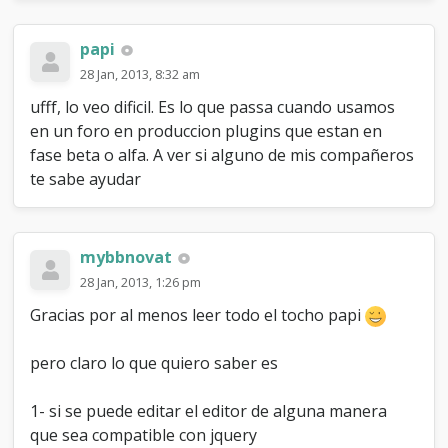
maskWidth
>saving_changes}'
,
'height'
;
:
maskHeight
}
)
;
var
$
use_xmlhttprequest
(
'#mask'
)
.
fadeIn
(
700
=
)
"
;
{
$mybb
-
papi
>
settings
$
(
[
'#mask'
'use_xmlhttprequest'
)
.
fadeTo
(
"slow"
]
}
,
"
;
0.7
)
;
var
my_post_key
=
"
{
$mybb
-
28 Jan, 2013, 8:32 am
>
post_code
}
"
;
ufff, lo veo dificil. Es lo que passa cuando usamos
var
//
imagepath
Position
=
the
"
actual
modal
en un foro en produccion plugins que estan en
{
$theme
[
var
'imgdir'
winH
]
=
}
"
$
;
(
window
)
.
height
(
)
;
//
-->
var
winW
=
$
(
window
)
.
width
(
)
;
fase beta o alfa. A ver si alguno de mis compañeros
<
/
script
$
>
(
target
)
.
css
(
'top'
,
(
winH
/
2
)
te sabe ayudar
-
<
link
(
$
(
target
rel
=
"shortcut
)
.
height
(
)
icon"
/
2
)
)
href
;
=
"
{
$theme
[
$
'imgdir'
(
target
)
]
.
}
css
/body/favicon.ico"
(
'left'
,
(
winW
/
/
2
>
)
-
<
script
(
$
(
target
type
)
.
=
width
"text/javascript"
(
)
/
2
)
)
;
src
=
"jscripts/thx.js?ver=1400"
$
(
target
)
.
fadeIn
(
1700
)
;
>
<
/
script
>
mybbnovat
}
)
;
{
$newpmmsg
}
28 Jan, 2013, 1:26 pm
$
(
'.modalBox
Gracias por al menos leer todo el tocho papi
a[rel="closeModal"]'
)
.
on
(
'click'
,
function
(
event
)
{
pero claro lo que quiero saber es
event
.
preventDefault
(
)
;
$
(
'#mask,
.modalBox'
)
.
hide
(
)
;
1- si se puede editar el editor de alguna manera
}
)
;
que sea compatible con jquery