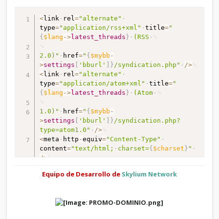
<
link
rel
=
"alternate"
type
=
"application/rss+xml"
title
=
"
{
$lang
-
>
latest_threads
}
(RSS
2.0)"
href
=
"
{
$mybb
-
>
settings
[
'bburl'
]
}
/syndication.php"
/
>
<
link
rel
=
"alternate"
type
=
"application/atom+xml"
title
=
"
{
$lang
-
>
latest_threads
}
(Atom
1.0)"
href
=
"
{
$mybb
-
>
settings
[
'bburl'
]
}
/syndication.php?
type=atom1.0"
/
>
<
meta
http
-
equiv
=
"Content-Type"
content
=
"text/html;
charset=
{
$charset
}
"
/
>
<
meta
http
-
equiv
=
"Content-Script-Type"
Equipo de Desarrollo de
Skylium Network
content
=
"text/javascript"
/
>
<
script
type
=
"text/javascript"
src
=
"
{
$mybb
-
>
settings
[
'bburl'
]
}
/jscripts/prototype.js?