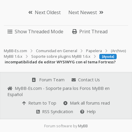
{
//
Make
the
jQuery
modal
login
Next Oldest
Next Newest
redirect
you
back
to
the
page
you're
currently
on
//
$
(
'#loginModal
Show Threaded Mode
Print Thread
input[name="url"]'
)
.
attr
(
"value"
,
window
.
location
)
;
//
/Login
redirect
//
MyBB-Es.com
Comunidad en General
Papelera
(Archivo)
//
Modal
Boxes
//
MyBB 1.6.x
Soporte sobre plugins MyBB 1.6.x
[Ayuda]
$
(
'a[name="modal"]'
)
.
on
(
'click'
,
incompatibilidad de editor WYSIWYG con el tema Fortress?
function
(
event
)
{
event
.
preventDefault
(
)
;
Forum Team
Contact Us
MyBB-Es.com - Soporte para los Foros MyBB en
var
target
=
Español
$
(
this
)
.
attr
(
'rel'
)
;
Return to Top
Mark all forums read
//
Set
up
the
shadowing
var
maskHeight
=
RSS Syndication
Help
$
(
document
)
.
height
(
)
;
var
maskWidth
=
Forum software by
MyBB
$
(
window
)
.
width
(
)
;