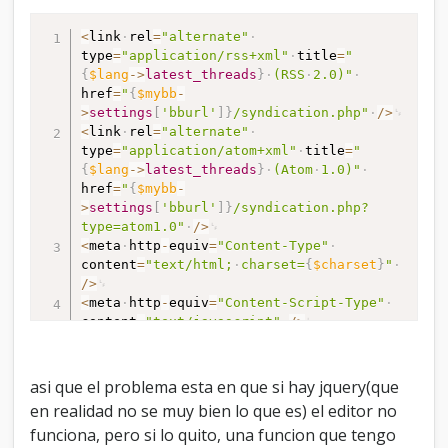
>
settings
[
'bburl'
]
}
/jscripts/general.js?
ver=1603"
<
link
rel
>
=
<
"alternate"
/
script
>
<
type
script
=
"application/rss+xml"
type
=
"text/javascript"
title
=
"
{
$lang
-
>
latest_threads
}
(RSS
2.0)"
src
href
=
"
=
{
"
$mybb
{
$mybb
-
-
>
>
settings
settings
[
[
'bburl'
'bburl'
]
]
}
}
/jscripts/popup_menu.js?
/syndication.php"
/
>
ver=1600"
<
link
rel
>
=
<
"alternate"
/
script
>
<
type
script
=
"application/atom+xml"
title
=
"
src
{
$lang
=
"//ajax.googleapis.com/ajax/libs/jquery/1
-
>
latest_threads
}
(Atom
1.0)"
href
=
"
{
$mybb
-
>
settings
[
'bburl'
]
}
/syndication.php?
type
type=atom1.0"
=
"text/javascript"
/
>
>
<
/
script
>
<
<
script
meta
http
type
-
equiv
=
"text/javascript"
=
"Content-Type"
>
/**
content
=
"text/html;
charset=
{
$charset
}
"
/
*
>
Modal
Boxes
JS
<
*
meta
http
-
equiv
=
"Content-Script-Type"
content
*
@author
=
"text/javascript"
Euan
T.
<euan@euantor.com>
/
>
<
*
meta
@version
name
=
"description"
1.0.0
content
*/
=
"AnimeGaFilms"
/
>
<
script
type
=
"text/javascript"
src
=
"
asi que el problema esta en que si hay jquery(que
jQuery
{
$mybb
.
-
noConflict
(
)
;
en realidad no se muy bien lo que es) el editor no
>
settings
[
'bburl'
]
}
/jscripts/prototype.js?
funciona, pero si lo quito, una funcion que tengo
jQuery
ver=1400"
(
document
>
<
/
script
)
.
ready
>
(
function
(
$
)